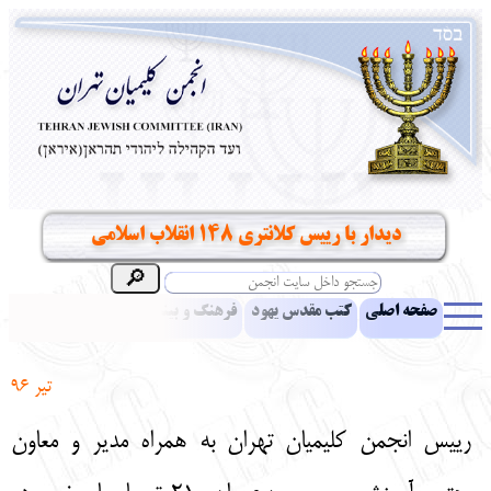
دیدار با رییس کلانتری 148 انقلاب اسلامی
صفحه اصلی
کتب مقدس یهود
فرهنگ و بینش یهود
اخبار
مقالات
ادبیات
آموزش زبان عبری
معرفی کتاب
بناهای تاریخی
تیر 96
نشریه افق بینا
نرم‌افزار تحقیق
یهودیان جهان
آرشیو
آلبوم عکس
رییس انجمن کلیمیان تهران به همراه مدیر و معاون
نهاد های انجمن
تماس باما
پرسش و پاسخ
انتقادات و پیشنهادات