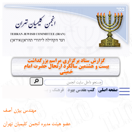
گزارش ستاد برگزاری مراسم بزرگداشت
بیست و هشتمین سالگرد ارتحال حضرت امام
خمینی
صفحه اصلی
کتب مقدس یهود
فرهنگ و بینش یهود
اخبار
مقالات
ادبیات
آموزش زبان عبری
معرفی کتاب
بناهای تاریخی
مهندس بیژن آصف
نشریه افق بینا
نرم‌افزار تحقیق
یهودیان جهان
آرشیو
آلبوم عکس
عضو هیئت مدیره انجمن کلیمیان تهران
نهاد های انجمن
تماس باما
پرسش و پاسخ
انتقادات و پیشنهادات