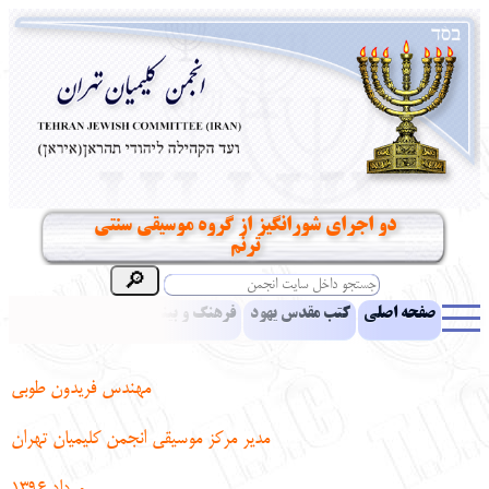
دو اجرای شورانگیز از گروه موسیقی سنتی
ترنم
صفحه اصلی
کتب مقدس یهود
فرهنگ و بینش یهود
اخبار
مقالات
ادبیات
آموزش زبان عبری
معرفی کتاب
بناهای تاریخی
مهندس فریدون طوبی
نشریه افق بینا
نرم‌افزار تحقیق
یهودیان جهان
آرشیو
آلبوم عکس
مدیر مرکز موسیقی انجمن کلیمیان تهران
نهاد های انجمن
تماس باما
پرسش و پاسخ
انتقادات و پیشنهادات