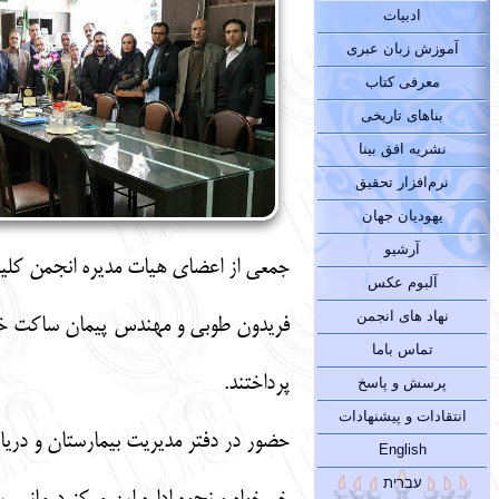
ادبیات
آموزش زبان عبری
معرفی کتاب
بناهای تاریخی
نشریه افق بینا
نرم‌افزار تحقیق
یهودیان جهان
آرشیو
جمعی از اعضای هیات مدیره انجمن کلیم
آلبوم عکس
نهاد های انجمن
فریدون طوبی و مهندس پیمان ساکت خو)، 
تماس باما
پرداختند.
پرسش و پاسخ
انتقادات و پیشنهادات
حضور در دفتر مدیریت بیمارستان و در
English
עברית