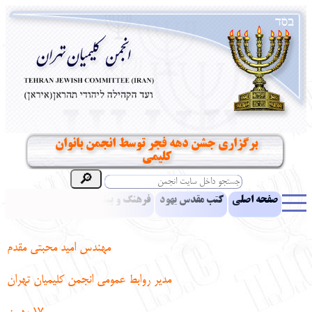
برگزاری جشن دهه فجر توسط انجمن بانوان
کلیمی
صفحه اصلی
کتب مقدس یهود
فرهنگ و بینش یهود
اخبار
مقالات
ادبیات
آموزش زبان عبری
معرفی کتاب
بناهای تاریخی
مهندس امید محبتی مقدم
نشریه افق بینا
نرم‌افزار تحقیق
یهودیان جهان
آرشیو
آلبوم عکس
مدیر روابط عمومی انجمن کلیمیان تهران
نهاد های انجمن
تماس باما
پرسش و پاسخ
انتقادات و پیشنهادات