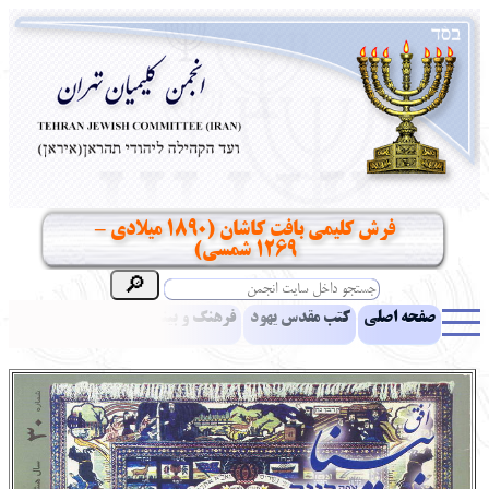
فرش کلیمی بافت کاشان (1890 میلادی –
1269 شمسی)
صفحه اصلی
کتب مقدس یهود
فرهنگ و بینش یهود
اخبار
مقالات
ادبیات
آموزش زبان عبری
معرفی کتاب
بناهای تاریخی
نشریه افق بینا
نرم‌افزار تحقیق
یهودیان جهان
آرشیو
آلبوم عکس
نهاد های انجمن
تماس باما
پرسش و پاسخ
انتقادات و پیشنهادات