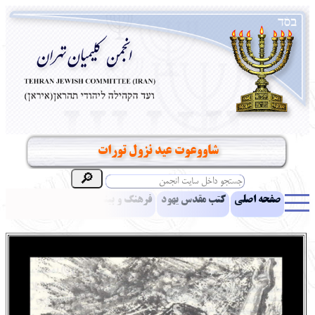
شاووعوت عید نزول تورات
صفحه اصلی
کتب مقدس یهود
فرهنگ و بینش یهود
اخبار
مقالات
ادبیات
آموزش زبان عبری
معرفی کتاب
بناهای تاریخی
نشریه افق بینا
نرم‌افزار تحقیق
یهودیان جهان
آرشیو
آلبوم عکس
نهاد های انجمن
تماس باما
پرسش و پاسخ
انتقادات و پیشنهادات