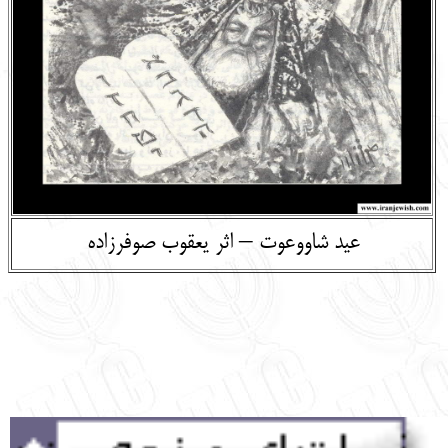
English
עברית
عید شاووعوت – اثر یعقوب صوفرزاده