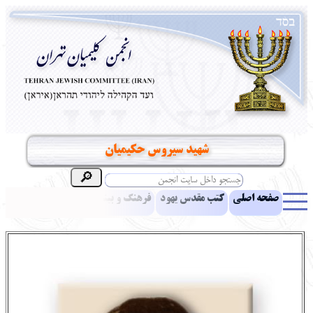
شهید سیروس حکیمیان
صفحه اصلی
کتب مقدس یهود
فرهنگ و بینش یهود
اخبار
مقالات
ادبیات
آموزش زبان عبری
معرفی کتاب
بناهای تاریخی
نشریه افق بینا
نرم‌افزار تحقیق
یهودیان جهان
آرشیو
آلبوم عکس
نهاد های انجمن
تماس باما
پرسش و پاسخ
انتقادات و پیشنهادات