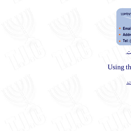
ت.
ند