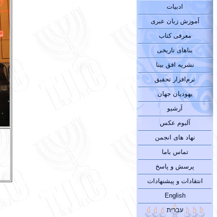
ادبیات
آموزش زبان عبری
معرفی کتاب
بناهای تاریخی
نشریه افق بینا
نرم‌افزار تحقیق
یهودیان جهان
آرشیو
آلبوم عکس
نهاد های انجمن
تماس باما
پرسش و پاسخ
انتقادات و پیشنهادات
English
עברית