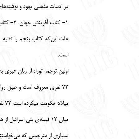
در ادبیات مذهبی یهود و نوشته‌های
1- کتاب آفرینش جهان. 2- کتاب خروج از مصر. 3- کتاب قوانین مربوط به کاهنان. 4- کتاب سرشماری. 5- کتاب تکرار قوانین توراه.
علت این‌که کتاب پنجم را تثنیه ن
است.
میل
میان 12 قبیله‌ی بنی اسرائیل از هر قبیله شش نفر انتخاب شدند.
بسیاری از مترجمین که می‌خواستند ت