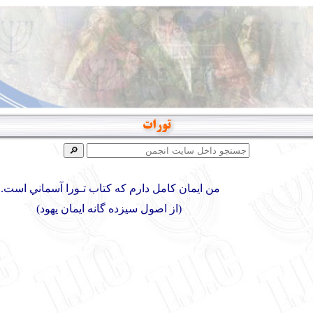
تورات
من ايمان كامل دارم كه كتاب تـورا آسماني است.
(از اصول سيزده گانه ايمان يهود)