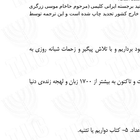
اتید برجسته ایرانی کلیمی (مرحوم حاخام موسی زرگری
شار یافته است. و چندین نوبت در خارج کشور تجدید چاپ شده است و این ترجمه توسط
 برداریم و با تلاش پیگیر و زحمات شبانه روزی به
کتاب توراه که اینک با ترجمه‌اش تقدیم فارسی زبانان می‌شود یکی از قدیمی‌ترین کتاب‌های جهان است و تاکنون به بیشتر از 1700 زبان و لهجه زنده‌ی دنیا