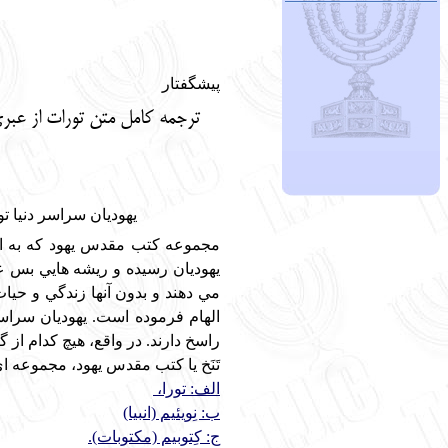
پیشگفتار
ترجمه کامل متن تورات از عبری
يهوديان سراسر دنيا ت
مجموعه كتب مقدس يهود كه به اختص
یهودیان رسيده و ريشه هايي بس ع
مي دهند و بدون آنها زندگي و حيات
الهام فرموده است. يهوديان سراس
راسخ دارند. در واقع، هيچ کدام از 
تَنَخ يا كتب مقدس يهود، مجموعه اي 24 جلدي و داراي بخشهاي زير ا
الف:
تورا،
ب: نِويئيم (انبيا)
ج: كِتوبيم (مكتوبات).