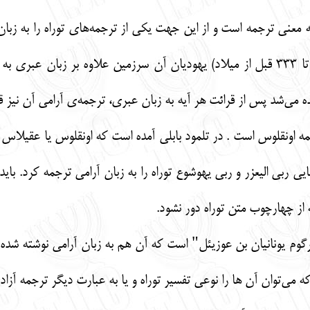
عنی ترجمه است و از این جهت یکی از ترجمه‌های توراه را به زبان "آ
ارض مقدس (بین سال‌های 539 تا 333 قبل از میلاد) یهودیان آن سرزمین علاوه ب
ه می‌شد پس از قرائت هر آیه به زبان عبری، ترجمه‌ی آرامی آن نیز ق
مه اونقلوس است . در تلمود بابلی آمده است که اونقلوس یا عقیلاس
ایی ربی الیعزر و ربی یهوشوع توراه را به زبان آرامی ترجمه کرد. با
 از چهارچوب متن توراه دور نشود.
گوم یونانیان بن عوزیئل" است که آن هم به زبان آرامی نوشته شده اس
ه می‌توان آن ها را نوعی تفسیر توراه و یا به عبارت دیگر ترجمه آزادی