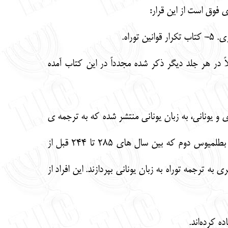
ی فوق است از این قرار:
اً در هر جلد دیگر ذکر شده مجدداً در این کتاب آمده
ز دانشمندان آشنا به زبان‌های عبری و یونانی، به زبان یونانی منتشر شده که به ترجمه ی
72 نفری معروف است و طبق روایات موجود این ترجمه در قرن سوم قبل از میلاد انجام گرفته است. بطلمیوس دوم که بین سال های 285 تا 244 قبل از
طلاع دیگری به ترجمه توراه به زبان یونانی بپردازند. این افراد از
ه کرده‌اند.