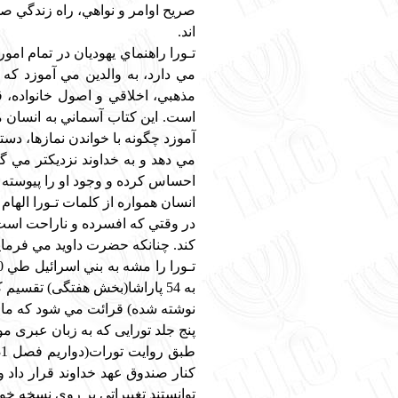
اند.
تـورا راهنماي يهوديان در تمام ا
مي دارد، به والدين مي آموزد كه چ
مذهبي، اخلاقي و اصول خانواده، ق
است. اين كتاب آسماني به انسان م
آموزد چگونه با خواندن نمازها، دستگ
مي دهد و به خداوند نزديكتر مي گر
احساس كرده و وجود او را پيوسته ش
انسان همواره از كلمات تـورا اله
در وقتي كه افسرده و ناراحت است
كند. چنانكه حضرت داويد مي فرماي
به 54 پاراشا(بخش هفتگی) تقسی
نوشته شده) قرائت مي شود كه ما بدي
پنج جلد تورایی که به زبان عبری مو
کنار صندوق عهد خداوند قرار داد و
توانستند تغییراتی بر روی نسخه خود بدهند. چراکه بدلیل وجود 2