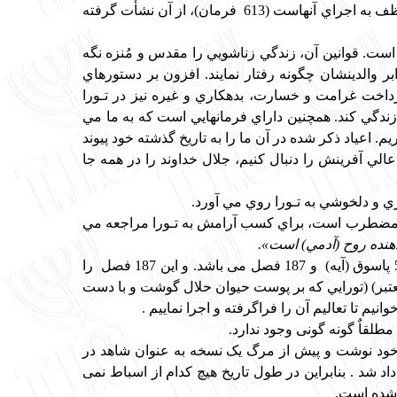
صريح اوامر و نواهي، راه زندگي صحيح را به ما مي آموزد. نيز همه دستورها و فرمانهايي كه يك يهودي موظف به اجراي آنهاست (613 فرمان)، از آن نشأت گرفته
ست. قوانين آن، زندگي زناشويي را مقدس و مُنزه نگه
بر والدينشان چگونه رفتار نمايند. افزون بر دستورهاي
رداخت غرامت و خسارت، بدهكاري و غيره نيز در تـورا
زندگي كند. همچنين داراي فرمانهايي است كه به ما مي
م. اعياد ذكر شده در آن ما را به تاريخ گذشته خود پيوند
الي آفرينش را دنبال كنيم، جلال خداوند را در همه جا
ي و دلخوشي به تـورا روي مي آورد.
 و مضطرب است، براي كسب آرامش به تـورا مراجعه مي
هنده روح (آدمي) است».
تـورا را مشه به بني اسرائيل طي 40 سال (2488-2448 عبري) اقامت در بيابان آموزش داد كه داراي 5845 پاسوق (آيه) و 187 فصل می باشد. و این 187 فصل را
(معتبر) (تورايي كه بر پوست حيوان حلال گوشت و با دست
م تا تعاليم آن را فراگرفته و اجرا نماييم .
مطلقاٌ گونه گونی وجود ندارد.
ی در زمان حیات 13 نسخه کامل از تورات بقلم خود نوشت و پیش از مرگ یک نسخه به عنوان شاهد در
اد شد . بنابراین در طول تاریخ هیچ کدام از اسباط نمی