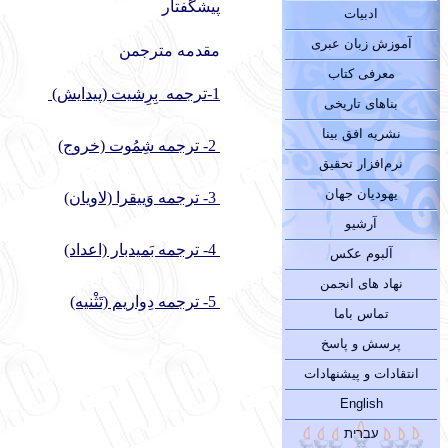
پیشگفتار
ادبیات
آموزش زبان عبری
مقدمه مترجمن
معرفی کتاب
1-ترجمه بِرِشيت (پيدايش)
بناهای تاریخی
نشریه افق بینا
2- ترجمه شِمُوت (خروج)
نرم‌افزار تحقیق
یهودیان جهان
3- ترجمه وَييقرا (لاويان)
آرشیو
4- ترجمه بَميدبار (اعداد)
آلبوم عکس
نهاد های انجمن
5- ترجمه دِواريم (تَثْنيه)
تماس باما
پرسش و پاسخ
انتقادات و پیشنهادات
English
עברית