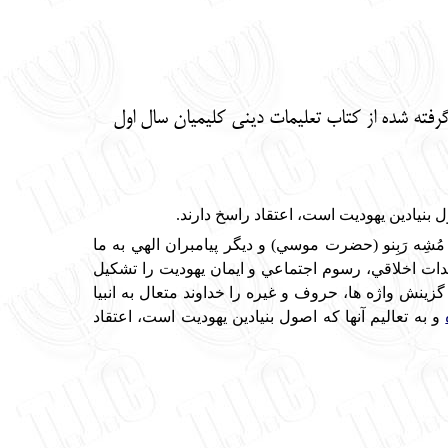
رفته شده از کتاب تعلیمات دینی کلیمیان سال اول
ول بنيادين يهوديت است، اعتقاد راسخ دارند.
شِه رَبِنو (حضرت موسي) و ديگر پيامبران الهي به ما
ات اخلاقي، رسوم اجتماعي و ايمان يهوديت را تشكيل
زينش واژه ها، حروف و غيره را خداوند متعال به انبيا
و به تعاليم آنها كه اصول بنيادين يهوديت است، اعتقاد