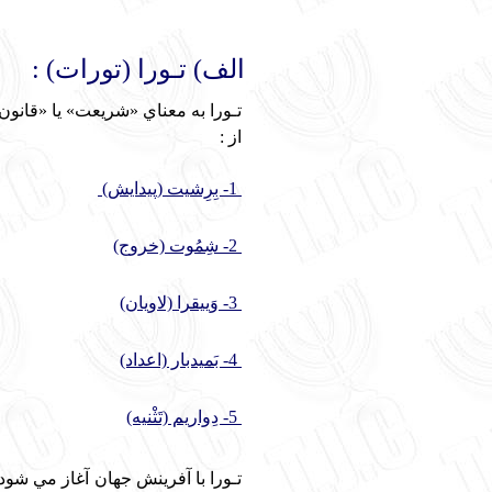
الف) تـورا
(تورات)
:
از :
1- بِرِشيت (پيدايش)
2- شِمُوت (خروج)
3- وَييقرا (لاويان)
4- بَميدبار (اعداد)
5- دِواريم (تَثْنيه)
تـورا با آفرينش جهان آغاز مي شود 