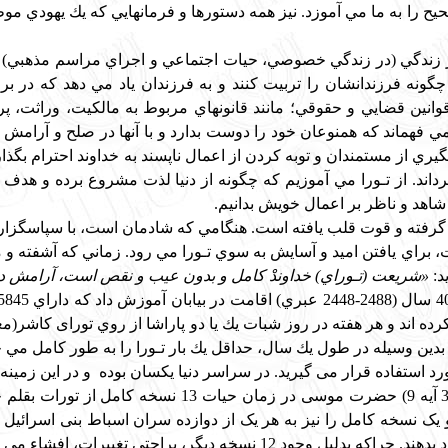
مور زندگي (در زندگي خصوصي، حيات اجتماعي و اجراي مراسم مذهبي) ا
گونه فرزندانشان را تربيت كنند و به فرزندان ياد مي دهد كه در برا
وانين قضايي و حقوقي؛ مانند قانونهاي مربوط به مالكيت، وراثت، پ
ي فهماند كه همنوعان خود را دوست بدارد و با آنها در صلح و آرامش 
يري از مستمندان و توبه كردن از اعمال ناپسند به خداوند احترام بگذاري
داند. از تـورا مي آموزيم كه چگونه از دنيا لذت مشروع برده و هدف ع
اهد و ناظر بر اعمال خويش بدانيم.
ام گرفته و قوت قلب يافته است. هنگامي كه شادمان است، با سپاسگزار
، براي يافتن اميد و آسايش به سوي تـورا مي رود. زماني كه آشفته
د:
«شريعت (تـوراي) خداوندْ كامل و بدون عيب و نقص است، آرامش د
م کرده اند و هر هفته در روز شبات يك یا دو پاراشا از روي تورای کاشر
ن وسيله در طول يك سال، حداقل يك بار تـورا را به طور كامل مي خواني
رد استفاده قرار می گیرید. در سراسر دنیا یکسان بوده و در این زمینه 
طبق روایت تورات(دواریم فصل 31 آیه 9) حضرت موس
 یک نسخه کامل را نیز به هر یک از دوازده سران اسباط بنی اسرائیل د
1 نسخه دیگر، براحتی تغییرات، افشاء می شده است.