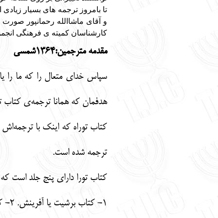
تا بامروز ترجمه های بسیار زیاد
کارشناسان کمیته ی فرهنگی انجمن
مقدمه مترجمین:
1364
شمسی
سپاس خدای متعال را که ما را یا
هدفمان که همانا ترجمه‌ی کتاب تو
ترجمه شده است.
کتاب تورا دارای پنج جلد است که ا
1- کتاب برشیت یا آفرینش. 2- کتاب شموت یا خروج. 3- کتاب وییقرا یا لاویان. 4- کتاب بمیدبار یا اعداد. 5- کتاب دواریم یا تثنیه.