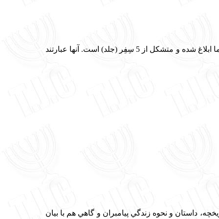
تـورا به معناي «شريعت» يا «قانون» و مهمترين قسمت تنخ است كه از جانب خداوند توسط مشه ربنو به ما ابلاغ شده و متشكل از 5 سِفِر (جلد) است. آنها عبارتند
يخچه، داستان و نحوه زندگي پيامبران و گاهي هم با بيان