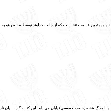
و با مرگ مُشِه (حضرت موسي) پايان مي يابد. اين كتاب گاه با بيان تار