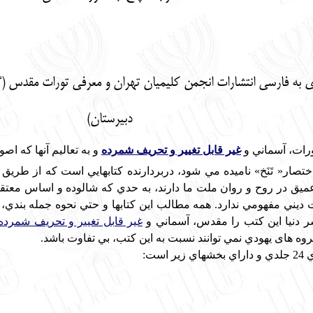
 به فارسی انتشارات انجمن کلیمیان تهران و معرفی تورات مقدس (گ
دبیرستان)
ورات، آسماني و
غیر قابل تغییر و تحریف شمرده
و به تعاليم آنها كه اص
ار« تَنَخ» ناميده مي شود، دربردارنده كتابهايي است كه از طريق مُ
ميق در روح و روان ملت ما دارند، به حدي كه شالوده و اساس معتقد
 ديني مفهومي ندارد. همه مطالب اين كتابها و حتي نحوه جمله بندي، گ
ر دنيا اين كتب را مقدس، آسماني و
غیر قابل تغییر و تحریف شمرده
گروه های يهودي نمي توانند نسبت به اين کتب، بي تفاوت باشد.
ست: