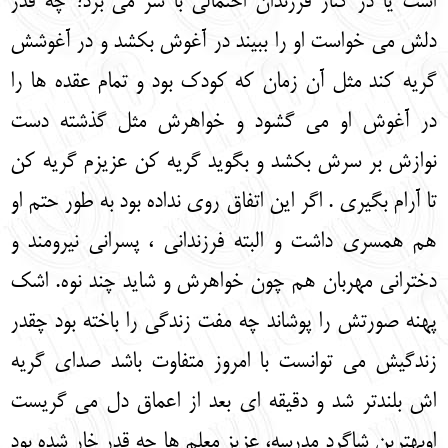
است یا در کنار فرزندان احتمالی با سر می برد؟ چه قدر
دلش می خواست او را ببیند در آغوش بکشد و در آغوشش
گریه کند مثل آن زمان که کودک بود و تمام عقده ها را
در آغوش او می گشود و خواهرش مثل گذشته دست
نوازش بر سرش بکشد و بگوید گریه کن عزیزم گریه کن
تا آرام بگیری . اگر این اتفاق روی نداده بود به طور حتم او
هم همسری داشت و البته فرزندانی ، پسرانی نیرومند و
دخترانی مهربان هم چون خواهرش و شاید چند نوه. اشک
پهنه صورتش را پوشاند چه مفت زندگی را باخته بود چقدر
زندگیش می توانست با امروز متفاوت باشد صدای گریه
اش بلندتر شد و دقیقه ای بعد از اعماق دل می گریست
اوبهترین شاگرد مدرسه، عزیز معلم ها چه قدر خار شده بود