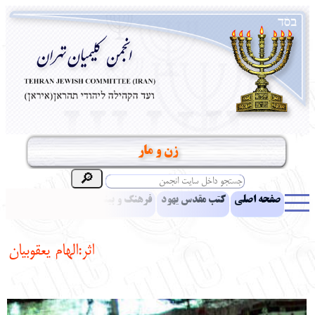
زن و مار
صفحه اصلی
کتب مقدس یهود
فرهنگ و بینش یهود
اخبار
مقالات
ادبیات
آموزش زبان عبری
معرفی کتاب
بناهای تاریخی
اثر:الهام یعقوبیان
نشریه افق بینا
نرم‌افزار تحقیق
یهودیان جهان
آرشیو
آلبوم عکس
نهاد های انجمن
تماس باما
پرسش و پاسخ
انتقادات و پیشنهادات