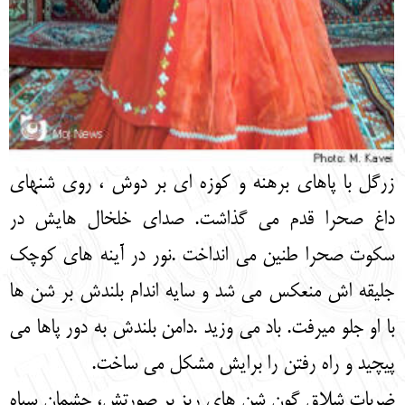
زرگل با پاهای برهنه و کوزه ای بر دوش ، روی شن‏های
داغ صحرا قدم می گذاشت. صدای خلخال هایش در
سکوت صحرا طنین می انداخت .نور در آینه های کوچک
جلیقه اش منعکس می شد و سایه اندام بلندش بر شن ها
با او جلو می‏رفت. باد می وزید .دامن بلندش به دور پاها می
پیچید و راه رفتن را برایش مشکل می ساخت.
ضربات شلاق گون شن های ریز بر صورتش، چشمان سیاه