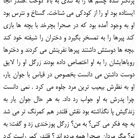
پرنگتر شده چشم ها را به تندی به بالا دوخت .قلندر آنجا
ایستاده بود او را از کودکی می شناخت. گستاخ و نترس بود
او به وجود آمده بود که در صحرا بچرخد با بچه ها بازی
کند پیرها را به تمسخر بگیرد و دختران را شیفته خود کند
.بچه ها دوستش داشتند پیرها نفرینش می کردند و دخترها
رویاهایشان را به او اختصاص داده بودند زرگل او را لایق
دوست داشتن می دانست بخصوص در قیاس با جوان یار،
او به نظرش بی‏عیب ترین مرد جلوه می کرد . نمی دانست
چرا پدرش به او جواب رد داد. به هر حال جوان یار به
زندگیش پا نگذاشته بود نقش قلندر هم کمرنگ تر می شد
به چه فکر می کنی؟ به من؟ زرگل پوزخندی زد و گفت: به
تو؟ مگر مردان صحرا همه مرده اند ؟ قلندر کمر راست کرد