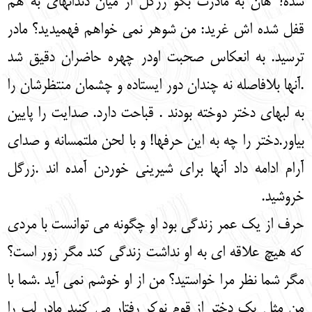
شده؟ هان به مادرت بگو زرگل از میان دندانهای به هم
قفل شده اش غرید: من شوهر نمی خواهم فهمیدید؟ مادر
ترسید. به انعکاس صحبت اودر چهره حاضران دقیق شد
.آنها بلافاصله نه چندان دور ایستاده و چشمان منتظرشان را
به لبهای دختر دوخته بودند . قباحت دارد. صدایت را پایین
بیاور.دختر را چه به این حرفها! و با لحن ملتمسانه و صدای
آرام ادامه داد آنها برای شیرینی خوردن آمده اند .زرگل
خروشید.
حرف از یک عمر زندگی بود او چگونه می توانست با مردی
که هیچ علاقه ای به او نداشت زندگی کند مگر زور است؟
مگر شما نظر مرا خواستید؟ من از او خوشم نمی آید .شما با
من مثل یک دختر از قوم نوکر رفتار می کنید مادر لب را