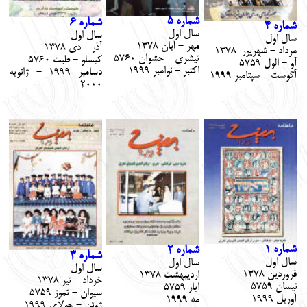
شماره 5
شماره 6
شماره 4
سال اول
سال اول
سال اول
مهر - آبان 1378
آذر - دي 1378
مرداد - شهريور 1378
تيشري - حشوان 5760
كيسلو - طبت 5760
آو - الول 5759
اكتبر - نوامبر 1999
دسامبر 1999 - ژانويه
آگوست - سپتامبر 1999
2000
شماره 1
شماره 2
شماره 3
سال اول
سال اول
سال اول
فروردين 1378
ارديبهشت 1378
خرداد - تير 1378
نيسان 5759
ايار 5759
سيوان - تموز 5759
آوريل 1999
مه 1999
ژوئن - جولاي 1999