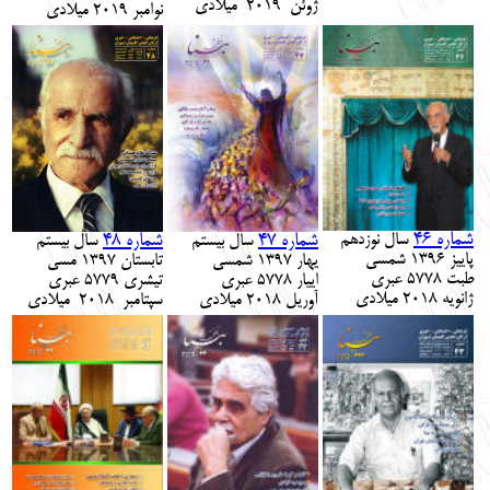
ژوئن 2019 میلادی
نوامبر 2019 میلادی
شماره 46
شماره 48
شماره 47
سال
نوزدهم
سال
بیستم
سال
بیستم
پاییز 139
6 شمسی
تابستان 1397 مسی
یهار 1397
شمسی
طبت
577
8
عبری
تیشری 5779 عبری
اییار
577
8
عبری
ژانویه
8
201
میلادی
سپتامبر 2018 میلادی
آوریل
8
201
میلادی