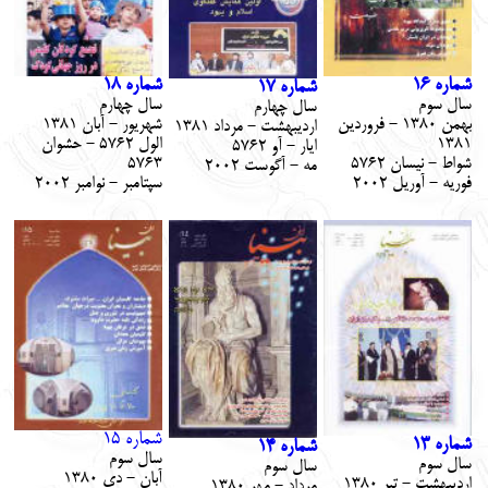
شماره 16
شماره 18
شماره 17
سال سوم
سال چهارم
سال چهارم
بهمن 1380 - فروردين
شهريور - آبان 1381
ارديبهشت - مرداد 1381
1381
الول 5762 - حشوان
ايار - آو 5762
شواط - نيسان 5762
5763
مه - آگوست 2002
فوريه - آوريل 2002
سپتامبر - نوامبر 2002
شماره 15
شماره 13
شماره 14
سال سوم
سال سوم
سال سوم
آبان - دي 1380
ارديبهشت - تير 1380
مرداد - مهر 1380