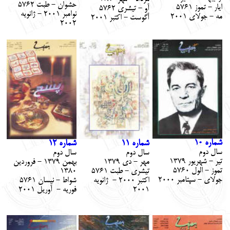
حشوان - طبت 5762
ايار - تموز 5761
آو - تيشري
5762
نوامبر 2001 - ژانويه
مه - جولاي 2001
آگوست - اكتبر 2001
2002
شماره 10
شماره 11
شماره 12
سال دوم
سال دوم
سال دوم
تير - شهريور 1379
مهر - دي 1379
بهمن 1379 - فروردين
تموز - الول 5760
تيشري - طبت 5761
1380
جولاي - سپتامبر 2000
اكتبر 2000 - ژانويه
شواط - نيسان 5761
2001
فوريه - آوريل 2001