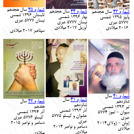
شماره 45
سال
هجدهم
شماره 4
4
شماره 43
سال
هجدهم
سال
هجدهم
تابستان 1396 شمسی
بهار 1396 شمسی
پاییز 1395
شمسی
نیسان 577
7
عبری
نیسان 5777 عبری
577
7 عبری
آوریل 2017 میلادی
2016 میلادی
سپتامبر
2017 میلادی
شماره 40
سال
شماره 41
سال
شماره 42
سال
شانزدهم
شانزدهم
هفدهم
تیر 1393 شمسی
آذر
1393 شمسی
آذر
139
4
شمسی
سیوان - تموز 5774
حشوان و کیسلو 5775
کیسلو 577
6
عبری
عبری
عبری
دسامبر و نوامبر
5
201
ژوئن - ژولای2014
دسامبر و نوامبر
2014
میلادی
میلادی
میلادی