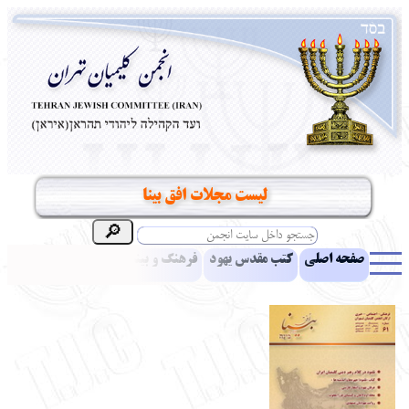
ليست مجلات افق بينا
صفحه اصلی
کتب مقدس یهود
فرهنگ و بینش یهود
اخبار
مقالات
ادبیات
آموزش زبان عبری
معرفی کتاب
بناهای تاریخی
نشریه افق بینا
نرم‌افزار تحقیق
یهودیان جهان
آرشیو
آلبوم عکس
نهاد های انجمن
تماس باما
پرسش و پاسخ
انتقادات و پیشنهادات