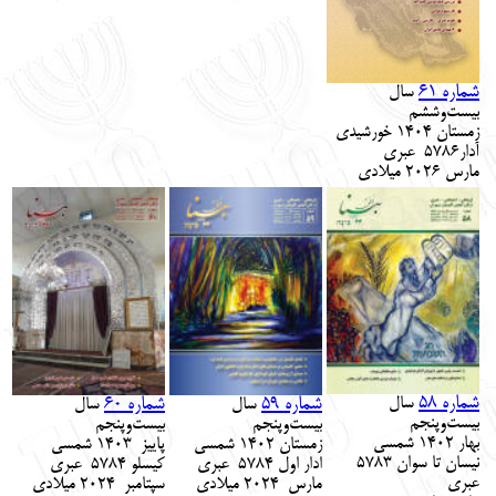
English
עברית
شماره 61
سال
بیست‌و
ششم
زمستان 1404
خورشیدی
آدار
5786
‌‎
عبری
مارس 2026
میلادی
شماره 58
شماره 59
شماره 60
سال
سال
سال
بیست‌و
پنجم
بیست‌و
پنجم
بیست‌و
پنجم
بهار 1402
شمسی
زمستان 1402
شمسی
پاییز 1403
شمسی
نیسان تا سوان
3
‌‎ 578
ادار اول
4
‌‎ 578
عبری
کیسلو
4
‌‎ 578
عبری
عبری
مارس 2024
میلادی
سپتامبر 2024 میلادی