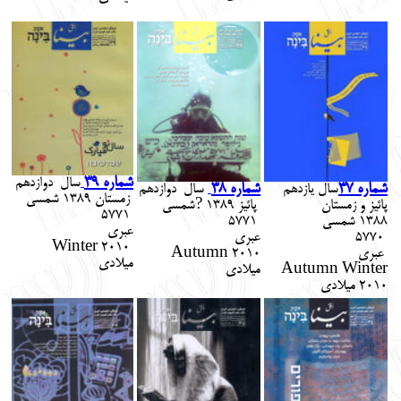
شماره 39
سال
دوازدهم
شماره 37
شماره 38
سال یازدهم
سال
دوازدهم
زمستان
1389
شمسي
پائیز
و زمستان
پائیز
1389
?شمسي
5771
1388
شمسي
5771
عبري
5770
عبري
Winter
2010
عبري
Autumn 2010
ميلادي
Autumn Winter
ميلادي
010
2
ميلادي