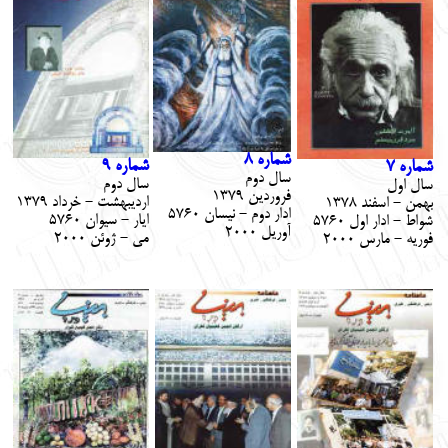
شماره 8
شماره 9
شماره 7
سال دوم
سال دوم
سال اول
فروردين 1379
ارديبهشت - خرداد 1379
بهمن - اسفند 1378
ادار دوم - نيسان 5760
ايار - سيوان 5760
شواط - ادار اول 5760
آوريل 2000
مي - ژوئن 2000
فوريه - مارس 2000