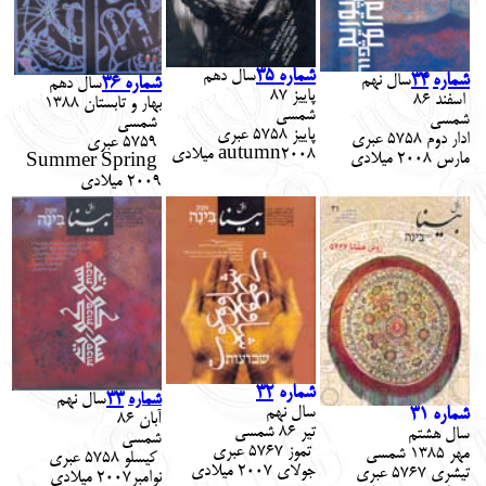
شماره 35
سال دهم
شماره
34
سال
نهم
شماره 36
سال دهم
پاییز 87
اسفند
86
بهار و تابستان 1388
شمسي
شمسي
شمسي
پاییز 5758 عبري
ادار دوم 5758 عبري
5759 عبري
2008 ميلادي
autumn
مارس 2008 ميلادي
Summer Spring
2009
ميلادي
شماره
32
33
شماره
سال
نهم
سال
نهم
شماره
31
آبان 86
تیر 86 شمسي
سال
هشتم
شمسي
تموز 5767 عبري
مهر 1385 شمسي
کیسلو 5758 عبري
جولای 2007 ميلادي
تیشری 5767 عبري
نوامبر2007 ميلادي