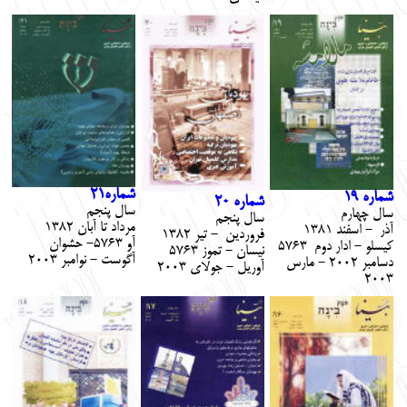
شماره21
شماره 19
شماره
20
سال پنجم
سال چهارم
سال
پنج
م
مرداد تا آبان 1382
آذر - اسفند 1381
فروردين
-
تير
2
138
آو 5763- حشوان
كيسلو - ادار دوم 5763
نيسان
-
تموز
5763
آگوست - نوامبر 2003
دسامبر 2002 - مارس
آوريل
-
جولاي
2003
2003