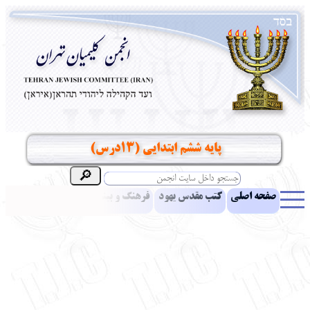
پایه ششم ابتدایی (13درس)
صفحه اصلی
کتب مقدس یهود
فرهنگ و بینش یهود
اخبار
مقالات
ادبیات
آموزش زبان عبری
معرفی کتاب
بناهای تاریخی
نشریه افق بینا
نرم‌افزار تحقیق
یهودیان جهان
آرشیو
آلبوم عکس
نهاد های انجمن
تماس باما
پرسش و پاسخ
انتقادات و پیشنهادات