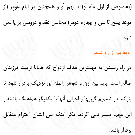
(بخصوص از اول ماه آو) تا نهم آو و همچنين در ايام عُومِر (از
موعد پسح تا سي و چهارم عومر) مجالس عقد و عروسي بر پا نمي
شود.
روابط بين زن و شوهر
در راه رسيدن به مهمترين هدف ازدواج كه همانا تربيت فرزندان
صالح است، بايد بين زن و شوهر رابطه اي نزديك برقرار شود تا
بتوانند در تصميم گيريها و اجراي آنها با يكديگر هماهنگ باشند و
اين مهم، ميسر نمي گردد، مگر اينكه بين ايشان احترام متقابل
برقرار باشد.