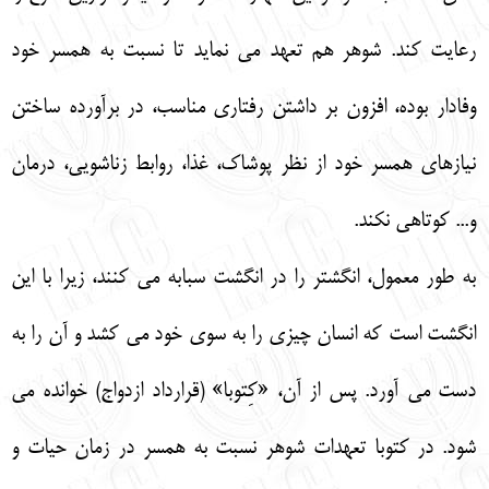
رعايت كند. شوهر هم تعهد مي نمايد تا نسبت به همسر خود
وفادار بوده، افزون بر داشتن رفتاري مناسب، در برآورده ساختن
نيازهاي همسر خود از نظر پوشاك، غذا، روابط زناشويي، درمان
و... كوتاهي نكند.
به طور معمول، انگشتر را در انگشت سبابه مي كنند، زيرا با اين
انگشت است كه انسان چيزي را به سوي خود مي كشد و آن را به
دست مي آورد. پس از آن، «كِتوبا» (قرارداد ازدواج) خوانده مي
شود. در كتوبا تعهدات شوهر نسبت به همسر در زمان حيات و