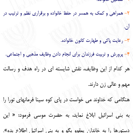
2-
همراهي و كمك به همسر در حفظ خانواده و برقراري نظم و ترتيب در
آن.
3-
رعايت پاكي و طهارت كانون خانواده.
4-
پرورش و تربيت فرزندان براي انجام دادن وظايف مذهبي و اجتماعي.
هر كدام از اين وظايف، نقش شايسته اي در راه هدف و رسالت
مهم و عالي زن دارند.
هنگامي كه خداوند مي خواست در پاي كوه سينا فرمانهاي تورا را
به بني اسرائيل ابلاغ نمايد، به حضرت موسي فرمود: « اين
دستورها را به خاندان يعقوو بگو و به بني اسرائيل اطلاع بده».