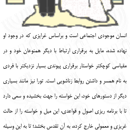
انسان موجودي اجتماعي است و براساس غرايزي كه در وجود او
نهاده شده، مايل به برقراري ارتباط با ديگر همنوعان خود و در
مقياسي كوچكتر خواستار برقراري پيوندي بسيار نزديكتر با فردي
به نام همسر و داشتن روابط زناشويي است. تورا نيز مانند بسياري
ديگر از دستورهاي خود، اين خواسته را جهت بخشيده و سعي دارد
تا با برنامه ريزي اصول و قواعدي، اين ميل و خواسته را از حالت
غريزي و معمولي خارج كرده، به آن تقدس بخشد؛ تا به اين وسيله