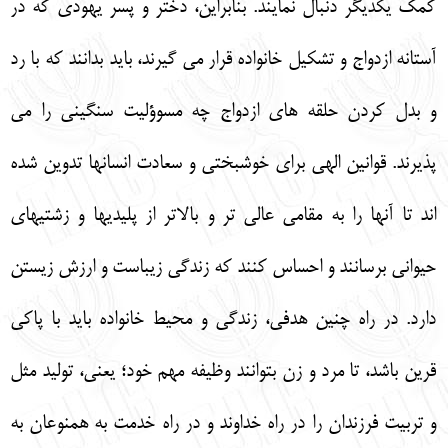
كمك يكديگر دنبال نمايند. بنابراين، دختر و پسر يهودي كه در
آستانه ازدواج و تشكيل خانواده قرار مي گيرند، بايد بدانند كه با رد
و بدل كردن حلقه هاي ازدواج چه مسوؤليت سنگيني را مي
پذيرند. قوانين الهي براي خوشبختي و سعادت انسانها تدوين شده
اند تا آنها را به مقامي عالي تر و بالاتر از پليديها و زشتيهاي
حيواني برسانند و احساس كنند كه زندگي زيباست و ارزش زيستن
دارد. در راه چنين هدفي، زندگي و محيط خانواده بايد با پاكي
قرين باشد، تا مرد و زن بتوانند وظيفه مهم خود؛ يعني، توليد مثل
و تربيت فرزندان را در راه خداوند و در راه خدمت به همنوعان به