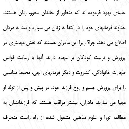
علماي يهود فرموده اند كه منظور از خاندان يعقوو، زنان هستند.
خداوند فرمانهاي خود را در ابتدا به زنان مي سپارد و بعد به مردان
اطلاع مي دهد، چرا؟ زيرا اين مادران هستند كه نقش مهمتري در
پرورش و تربيت كودكان بر عهده دارند. آنها با رعايت قوانين
طهارت خانوادگي، كشروت و ديگر فرمانهاي الهي، محيط مناسبي
را براي پرورش جسم و روح فرزند خود، در پيش و پس از تولد او
مهيا مي سازند. مادران، بيشتر مراقب هستند كه فرزندانشان به
مطالعه تورا و علوم مذهبي مشغول شده، از راه راست منحرف