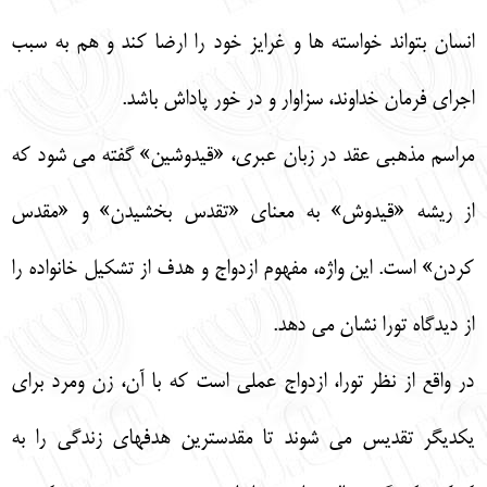
انسان بتواند خواسته ها و غرايز خود را ارضا كند و هم به سبب
اجراي فرمان خداوند، سزاوار و در خور پاداش باشد.
مراسم مذهبي عقد در زبان عبري، «قيدوشين» گفته مي شود كه
از ريشه «قيدوش» به معناي «تقدس بخشيدن» و «مقدس
كردن» است. اين واژه، مفهوم ازدواج و هدف از تشكيل خانواده را
از ديدگاه تورا نشان مي دهد.
در واقع از نظر تورا، ازدواج عملي است كه با آن، زن ومرد براي
يكديگر تقديس مي شوند تا مقدسترين هدفهاي زندگي را به