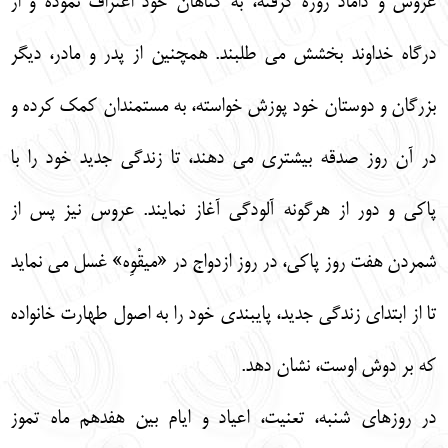
عروس و داماد روزه گرفته، به گناهان خود اعتراف نموده و از
درگاه خداوند بخشش مي طلبند. همچنين از پدر و مادر، ديگر
بزرگان و دوستان خود پوزش خواسته، به مستمندان كمك كرده و
در آن روز صدقه بيشتري مي دهند، تا زندگي جديد خود را با
پاكي و دور از هرگونه آلودگي آغاز نمايند. عروس نيز پس از
شمردن هفت روز پاكي، در روز ازدواج در «ميقْوِه» غسل مي نمايد
تا از ابتداي زندگي جديد، پايبندي خود را به اصول طهارت خانواده
كه بر دوش اوست، نشان دهد.
در روزهاي شنبه، تعنيت، اعياد و ايام بين هفدهم ماه تموز