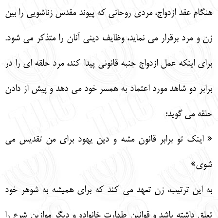
هنگام عقد ازدواج، مردي روحاني كه پيوند مقدس زناشويي را بين
زن و مرد برقرار مي نمايد، وظايف ديني آنان را متذكر مي شود.
براي اينكه عمل ازدواج جنبه قانوني پيدا كند، مرد حلقه اي را در
برابر دو شاهد مورد اعتماد به همسر خود مي دهد و پيش از دادن
حلقه مي گويد:
« اينك تو برابر قانون مشه و دين يهود براي من تقديس مي
شوي»
به اين ترتيب، زن تعهد مي كند كه براي هميشه به شوهر خود
تعلق داشته باشد و قوانين طهارت خانواده و ديگر موازين شرع را