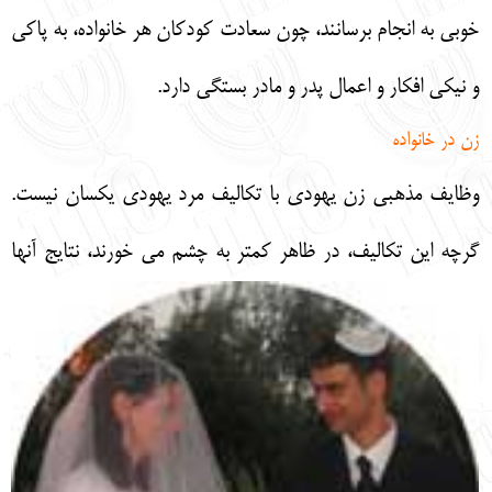
خوبي به انجام برسانند، چون سعادت كودكان هر خانواده، به پاكي
و نيكي افكار و اعمال پدر و مادر بستگي دارد.
زن در خانواده
وظايف مذهبي زن يهودي با تكاليف مرد يهودي يكسان نيست.
گرچه
اين تكاليف، در ظاهر كمتر به چشم مي خورند، نتايج آنها