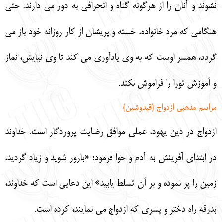
نشوند و آنان را از هرگونه گناه و انحرافي به دور مي دارند. حتي
هنگامي كه مرد خانواده، خسته و پريشان از كار روزانه خود باز مي
گردد، همسر اوست كه به وي يادآوري مي كند تا وي نيايش، نماز
و آموزش تورا را فراموش نكند.
مراسم مذهبي ازدواج (قيدوشين)
ازدواج در دين يهود، عملي موافق رضايت پروردگار است. خداوند
در ابتداي آفرينش به آدم و حوا فرمود: «بارور شويد و زياد گرديد،
زمين را پر نموده و بر آن تسلط يابيد» اين دعايي است كه خداوند،
بدرقه راه دختر و پسري كه ازدواج مي نمايند، كرده است.