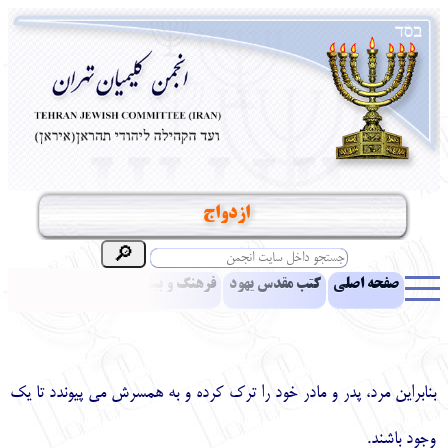
ازدواج
صفحه اصلی
کتب مقدس یهود
فرهنگ و بینش یهود
اخبار
مقالات
ادبیات
آموزش زبان عبری
معرفی کتاب
بناهای تاریخی
نشریه افق بینا
نرم‌افزار تحقیق
یهودیان جهان
آرشیو
آلبوم عکس
بنابراين مرد، پدر و مادر خود را ترك كرده و به همسرش مي پيوندد تا يك
نهاد های انجمن
تماس باما
پرسش و پاسخ
انتقادات و پیشنهادات
وجود باشند.