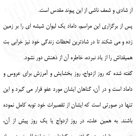
از شادي و شعف ناشي از اين پيوند مقدس است.
پس از برگزاري اين مراسم، داماد يك ليوان شيشه اي را بر زمين
زده و مي شكند تا در شادترين لحظات زندگي خود نيز خرابي بت
هميقداش را از ياد نبرده، خاطره آن از ذهنش دور نشود.
گفته شده كه روز ازدواج، روز بخشايش و آمرزش براي عروس و
داماد است و در آن، گناهان ايشان مورد عفو قرار مي گيرد و اين
تنها در صورتي است كه ايشان از تقصيرات خود توبه كامل نموده
باشند. به همين علت، در روز ازدواج يا يك روز پيش از آن،