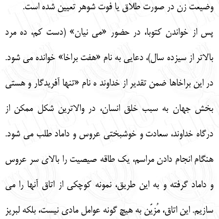
وضيعت زن در صورت طلاق يا فوت شوهر تعيين شده است.
پس از خواندن كتوبا، در حضور «مي نيان» (دست كم، ده مرد
بالاتر از سيزده سال)، دعايي به نام «هفت براخا» خوانده مي شود.
در اين براخاها ضمن تقدير از خداوند ه نام «تنها آفريدگار و هستي
بخش جهان به سبب خلق انسان، در والاترين شكل ممكن از
درگاه خداوند، سعادت و خوشبختي عروس و داماد طلب مي شود.
هنگام انجام دادن مراسم، يك طاقه صيصيت را بالاي سر عروس
و داماد گرفته و به اين طريق، نمونه كوچكي از اتاق آنها را مي
سازيم. اين اتاق، مُزيّن به هيچ گونه عوامل مادي نيست، بلكه لبريز