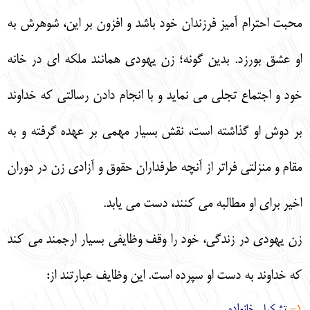
محبت احترام آميز فرزندان خود باشد و افزون بر اين، شوهرش به
او عشق بورزد. بدين گونه؛ زن يهودي همانند ملكه اي در خانه
خود و اجتماع تجلي مي نمايد و با انجام دادن رسالتي كه خداوند
بر دوش او گذاشته است، نقش بسيار مهمي بر عهده گرفته و به
مقام و منزلتي فراتر از آنچه طرفداران حقوق و آزادي زن در دوران
اخير براي او مطالبه مي كنند، دست مي يابد.
زن يهودي در زندگي، خود را وقف وظايفي بسيار ارجمند مي كند
كه خداوند به دست او سپرده است. اين وظايف عبارتند از:
1-
تشكيل خانواده.