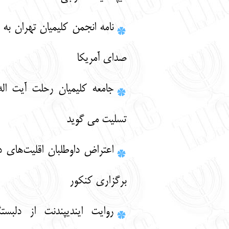
نامه انجمن کلیمیان تهران به بخش فارسی
صدای آمریکا
جامعه کلیمیان رحلت آیت اله مشکینی را
تسلیت می گوید
اعتراض داوطلبان اقليت‌هاي ديني به نحوه
برگزاري كنكور
روايت اينديپندنت از دلبستگي يهوديان