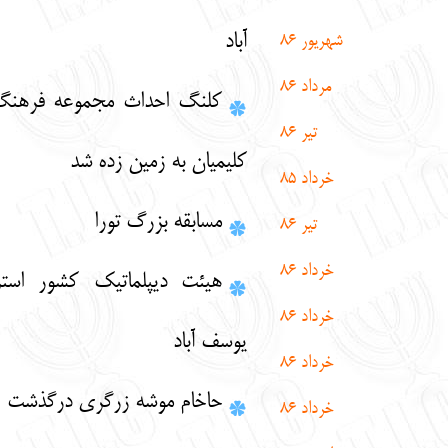
آباد
شهریور 86
مرداد 86
کلنگ احداث مجموعه فرهنگی – ورزشی
تیر 86
کلیمیان به زمین زده شد
خرداد 85
مسابقه بزرگ تورا
تیر 86
خرداد 86
هیئت دیپلماتیک کشور استرالیا درکنیسا
خرداد 86
یوسف آباد
خرداد 86
حاخام موشه زرگری درگذشت
خرداد 86