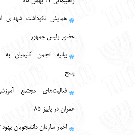
راهپیمایی 22 بهمن ماه
همایش نکوداشت شهدای ادیان الهی با
حضور رئیس جمهور
بیانیه انجمن کلیمیان به مناسبت عید
پسح
فعاليت‌هاي مجتمع آموزشي موسي‌بن
عمران در پاييز 85
اخبار سازمان دانشجويان يهود تهران