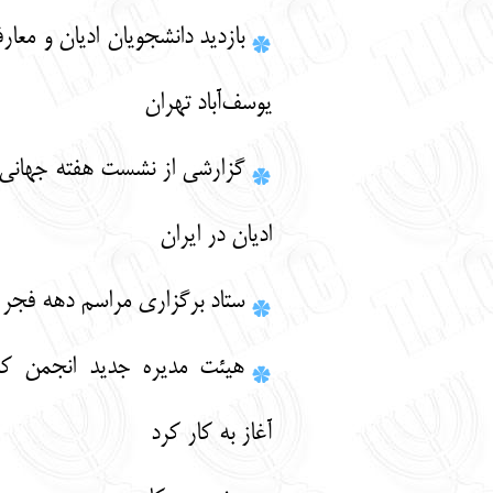
بازديد دانشجويان اديان و معارف از كنيساي
يوسف‌آباد تهران
گزارشي از نشست هفته جهاني گفت و گوي
اديان در ايران
ستاد برگزاري مراسم دهه فجر 1385
هيئت مديره جديد انجمن كليميان تهران
آغاز به كار كرد