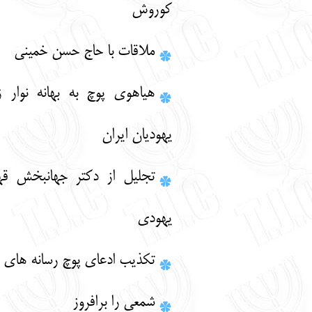
كوروش
ملاقات با حاج حسن خميني
هياهوي پوچ به بهانه نوار زرد بر لباس
يهوديان ايران
تجليل از دكتر جهانبخش قهرماني جانباز
يهودي
تكذيب ادعاي پوچ رسانه هاي غربي
شمعي را برافروز