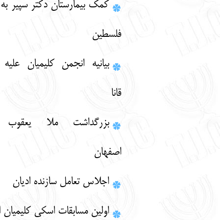
کمک بیمارستان دکتر سپیر به مردم لبنان و
فلسطین
بيانيه انجمن كليميان عليه كشتار مردم
قانا
بزرگداشت ملا يعقوب ماري در
اصفهان
اجلاس تعامل سازنده اديان
اولين مسابقات اسكي كليميان ايران