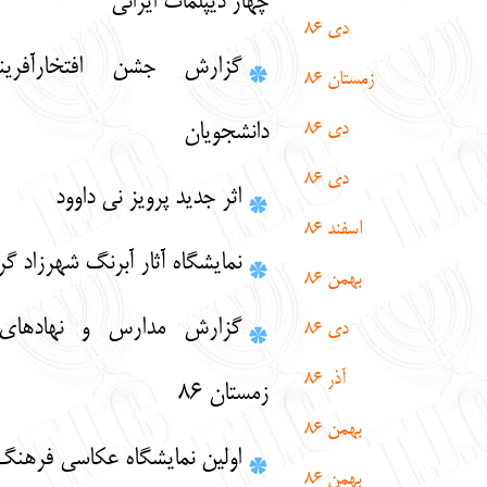
چهار دیپلمات ایرانی
Englis
עברית
دی 86
گزارش جشن افتخارآفرینان سازمان
زمستان 86
دی 86
دانشجویان
دی 86
اثر جدید پرویز نی داوود
اسفند
86
نمایشگاه آثار آبرنگ شهرزاد گرامی
بهمن 86
گزارش مدارس و نهادهای کلیمی در
دی 86
آذر 86
زمستان 86
بهمن 86
اولین نمایشگاه عکاسی فرهنگ یهود
بهمن 86