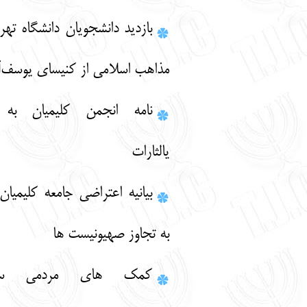
بازديد دانشجويان دانشگاه تهران و اديان و
مذاهب اسلامي از كنيساي يوسف‌آباد
نامه انجمن كليميان به هفته نامه
يالثارات
بيانيه اعتراضي جامعه كليميان ايران نسبت
به تجاوز صهيونيست ها
كمك هاي مردمي ستاد خيريه