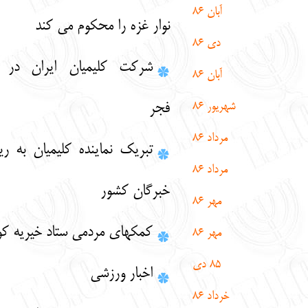
آبان 86
نوار غزه را محکوم می کند
دی 86
شرکت کلیمیان ایران در مراسم دهه
آبان 86
شهریور 86
فجر
مرداد 86
تبریک نماینده کلیمیان به ریاست مجلس
مرداد 86
خبرگان کشور
مهر 86
كمك‏هاي مردمي ستاد خيريه كوروش
مهر 86
85 دی
اخبار ورزشی
خرداد 86