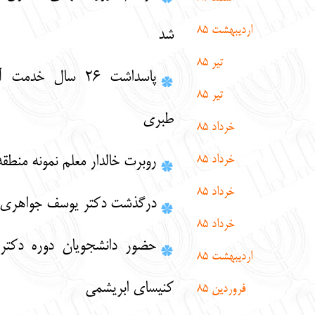
دیبهشت 85
شد
تير 85
پاسداشت 26 سال خدمت آقای منوچهر
تير 85
طبری
خرداد 85
خرداد 85
روبرت خالدار معلم نمونه منطقه 6
خرداد 85
درگذشت دكتر يوسف جواهري
خرداد 85
حضور دانشجویان دوره دکترای ادیان در
ديبهشت 85
کنیسای ابریشمی
روردين 85