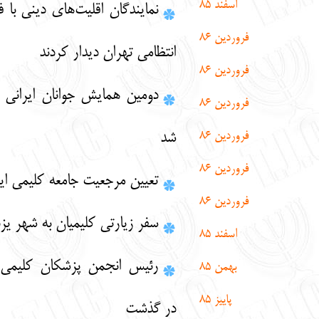
اسفند
85
نمایندگان اقلیت‌های دینی با فرمانده نیروی
روردین 86
انتظامی تهران دیدار کردند
روردین 86
دومین همایش جوانان ایرانی کلیمی برگزار
روردین 86
روردین 86
شد
روردین 86
تعیین مرجعیت جامعه کلیمی ایران
روردین 86
سفر زیارتی کلیمیان به شهر یزد
اسفند 85
رئیس انجمن پزشکان کلیمی ایران (سینا)
بهمن 85
پاییز 85
در گذشت