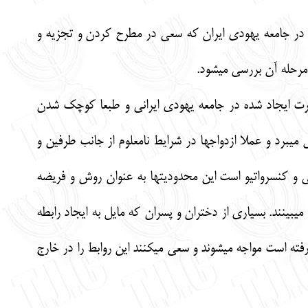
 در جامعه يهودي ايران كه سعي در مطرح كردن و تجزيه و
مرحله آن بررسي مي‏شود.
هاجرت ايجاد شده در جامعه يهودي ايراني و طبعا كوچك شدن
مي‏برد و عملا ازدواج‏ها در شرايط نامعلوم از جانب طرفين و
ي و كنسرواتيو است اين محدوديت‏ها به عنوان روش و فريضه
ي‏بينند. بسياري از دختران و پسران كه مايل به ايجاد رابطه
فته است مواجه مي‏شوند و سعي مي‏كنند اين روابط را در خارج