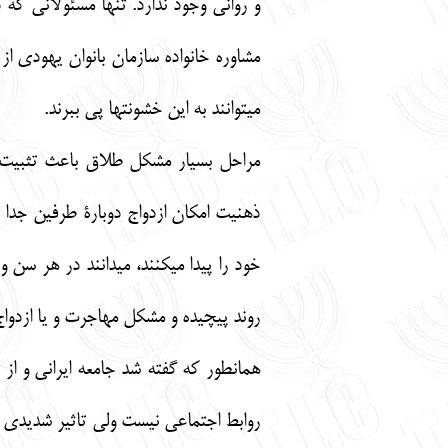
و رواني وجود ندارد. تنها مسئولاني كه
مشاوره خانواده سازمان بانوان يهودي ا
مي‏توانند به اين خشونت‏ها پي ببرند.
مراحل بسيار مشكل طلاق باعث تثبيت ت
ذهنيت امكان ازدواج دوبارة طرفين جدا ش
خود را پيدا مي‏كنند، مي‏دانند در هر س
روند پيچيده و مشكل مهاجرت و يا ازدوا
همانطور كه گفته شد جامعه ايراني و از
روابط اجتماعي نيست ولي تاثير شديدي ك