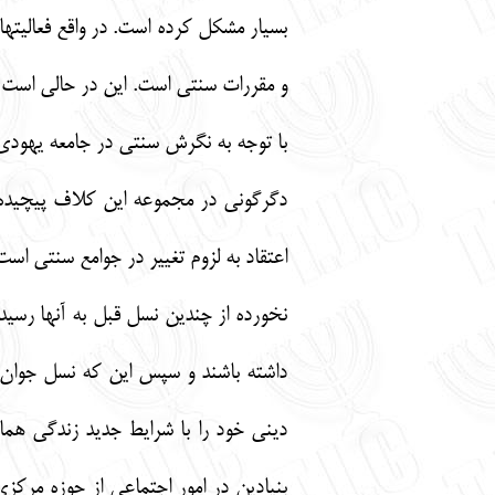
بسيار مشكل كرده است. در واقع فعاليت‏
و مقررات سنتي است. اين در حالي است ك
با توجه به نگرش سنتي در جامعه يهودي 
دگرگوني در مجموعه اين كلاف پيچيده كا
اعتقاد به لزوم تغيير در جوامع سنتي ا
نخورده از چندين نسل قبل به آنها رسيده
داشته باشند و سپس اين كه نسل جوان باو
ديني خود را با شرايط جديد زندگي هما
بنيادين در امور اجتماعي از حوزه مركزي