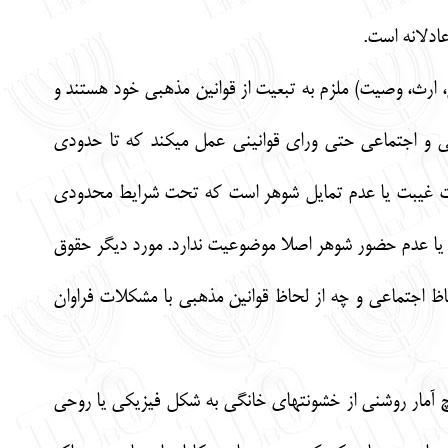
عادلانه است.
، ارث، وصيت) ملزم به تبعيت از قوانين مذهبي خود هستند و
ي و اجتماعي حتي وراي قوانيني عمل مي‏كند كه تا حدودي
صورت غيبت يا عدم تمايل شوهر است كه تحت شرايط محدودي
 يا عدم حضور شوهر اصلا موضوعيت ندارد. مورد ديگر حقوق
حاظ اجتماعي و چه از لحاظ قوانين مذهبي با مشكلات فراوان
يچ آمار روشني از خشونت‏هاي خانگي به شكل فيزيكي يا روحي