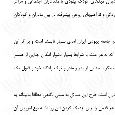
 مديران مهدهاي كودك يهودي يا مددكاران اجتماعي و مراكز
ردگي و ناراحتي‏هاي روحي پيشرفته در بين مادران و كودكان
امعه يهودي ايران امري بسيار ناپسند است و بر اثر اين
 كه به هر علت با شرايط بسيار دشوار امكان جدايي از همسر
، مگر با جدايي از پدر و مادر و ترك زادگاه خود و قبول يك
رن است. طرح اين مسائل به معني نگاهي مطلقا بدبينانه به
 هر قدمي را براي نزديك كردن اين روابط به نوع امروزي آن