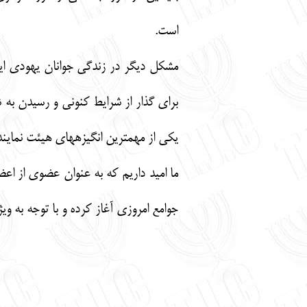
است.
براي گذار از شرايط كنوني و رسيدن به ش
يكي از مهمترين انگيزه‏هاي هيئت نمايند
ما اميد داريم كه به عنوان عضوي از اع
جوامع امروزي آغاز كرده و با توجه به وي