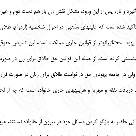
مي‏گيرد و تازه پس از اين ورود، مشكل نقش زن باز هم دست دوم و غير
 تاكيد شده است كه اقليت‏هاي مذهبي در احوال شخصيه (ازدواج، طلاق
 يهود سختگيرانه‏تر از قوانين جاري مملكت است، اين تبعيض حقوق
ي پيش‏بيني كرده است. از جمله اين قوانين حق طلاق براي زن در 
، ولي در جامعه يهودي حق درخواست طلاق براي زنان در صورت فرار
ند دريافت نفقه و مهريه و هزينه‏هاي جاري خانواده است كه چه از ل
اني حاضر به بازگو كردن مسائل خود در بيرون از خانواده نيستند، ه