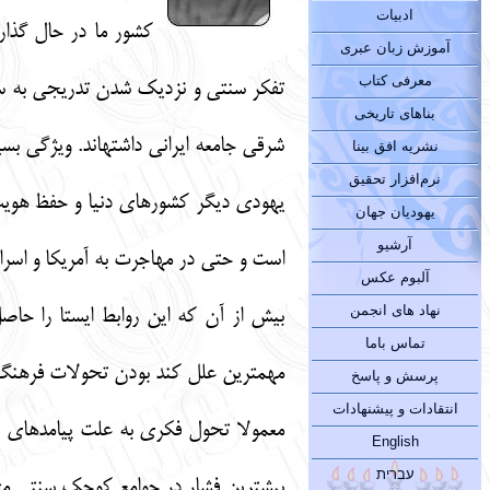
ادبیات
كشور ما در حال گذار
آموزش زبان عبری
معرفی کتاب
تفكر سنتي و نزديك شدن تدريجي به سمت
بناهای تاریخی
شرقي جامعه ايراني داشته‏اند. ويژگي ب
نشریه افق بینا
نرم‌افزار تحقیق
يهودي ديگر كشورهاي دنيا و حفظ هويت 
یهودیان جهان
آرشیو
است و حتي در مهاجرت به آمريكا و اسرائي
آلبوم عکس
نهاد های انجمن
بيش از آن كه اين روابط ايستا را حاصل
تماس باما
مهمترين علل كند بودن تحولات فرهنگي 
پرسش و پاسخ
انتقادات و پیشنهادات
معمولا تحول فكري به علت پيامدهاي نام
English
עברית
بيشترين فشار در جوامع كوچك سنتي مثل