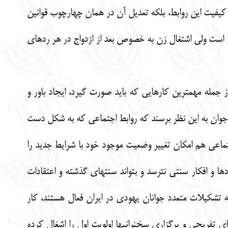
 كيفيت اين روابط، بلكه تعديل آن در همان چهارچوب قوانين
 است ولي اشتغال زن به خصوص بعد از ازدواج در هر رده‏اي
 جمله مهمترين كارهايي كه بايد صورت گيرد، ايجاد باور و
ل جوان به اين نظر برسند كه روابط اجتماعي كه به شكل دست
اجتماعي هم امكان تغيير وضعيت موجود خود با شرايط جديد را
ا و افكار سنتي نترسد و بتواند سنت‏هاي گذشته و اعتقادات
 تشكيلات متعدد جوانان يهودي در ايران فعال هستند، كار
اي تفريحي و برگزاري سخنراني‏ها اولويت اول را اشغال كرده