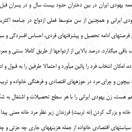
عه يهودي ايران در بين دختران حدود بيست سال و در پسران قبل 
 جامعه يهودي ايراني و همچنين از سن متوسط فعلي ازدواج در جـامعه اك
 فرصت‏هاي ادامه تحصيل و پيشرفت‏هاي فردي، احساس افسردگي و سرخ
ي مي‏گذارد. درصد بالايي از ازدواج‏ها از طريق كاملا سنتي و معر
ه، امكان انتخاب فرد را پائين مي‏آورد و احتمالا طرفين را به قبول و
در دوران ازدواج و زندگي مشترك، سلطة بي‏چون و چراي مرد در حو
هم هست، زن يهودي ايراني را با هر سطح تحصيلات و اشتغال به ش
خانه و بزرگ كردن (نه تربيت) فرزندان زير نظر مرد خانه معني پيدا 
سياست‏هاي اقتصادي خانواده از جمله هزينه‏هاي جاري چه جزئي و چه 