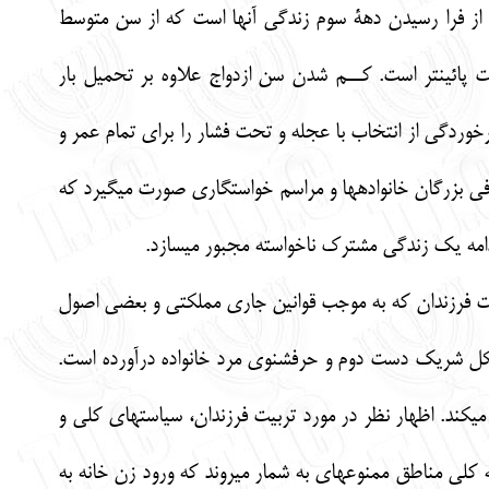
از فرا رسيدن دهة سوم زندگي آنها است كه از سن متوسط
ثريت پائين‏تر است. كــم شدن سن ازدواج علاوه بر تحميل بار
وردگي از انتخاب با عجله و تحت فشار را براي تمام عمر و
في بزرگان خانواده‏ها و مراسم خواستگاري صورت مي‏گيرد كه
 ادامه يك زندگي مشترك ناخواسته مجبور مي‏سازد.
زه‎هاي اقتصادي و فرهنگي خانواده و تربيت فرزندان كه به موجب قوانين جاري مملكتي و بعضي اصول
كل شريك دست دوم و حرف‏شنوي مرد خانواده درآورده است.
مي‏كند. اظهار نظر در مورد تربيت فرزندان، سياست‏هاي كلي و
كلي مناطق ممنوعه‏اي به شمار مي‏روند كه ورود زن خانه به