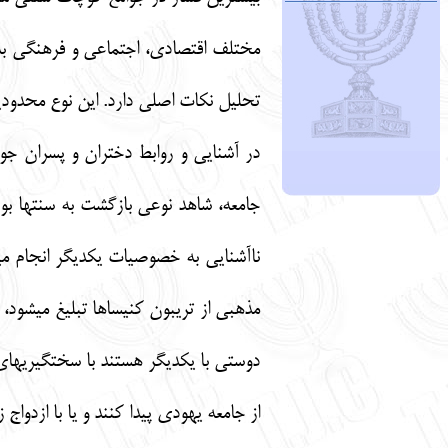
مختلف اقتصادي، اجتماعي و فرهنگي به 
تحليل نكات اصلي دارد. اين نوع محدوديت
در آشنايي و روابط دختران و پسران جو
جامعه، شاهد نوعي بازگشت به سنت‏ها بوده
ناآشنايي به خصوصيات يكديگر انجام مي‏
مذهبي از تريبون كنيساها تبليغ مي‏شود، 
دوستي با يكديگر هستند با سخت‏گيري‏هاي 
از جامعه يهودي پيدا كنند و يا با ازدواج