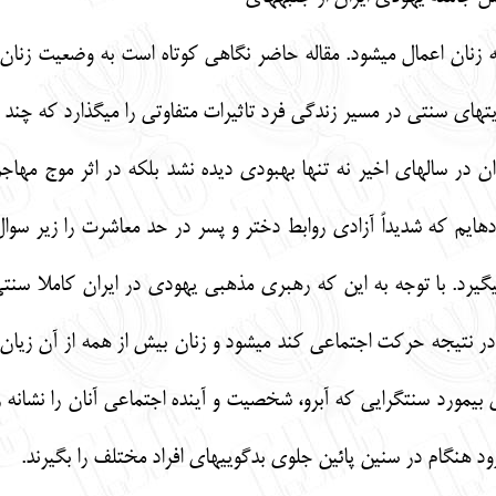
زنان اعمال مي‏شود. مقاله حاضر نگاهي كوتاه است به وضعيت زنان
‏هاي سنتي در مسير زندگي فرد تاثيرات متفاوتي را مي‏گذارد كه چند 
ان در سال‏هاي اخير نه تنها بهبودي ديده نشد بلكه در اثر موج م
‏ايم كه شديداً آزادي روابط دختر و پسر در حد معاشرت را زير سوال 
گيرد. با توجه به اين كه رهبري مذهبي يهودي در ايران كاملا سنت
در نتيجه حركت اجتماعي كند مي‏شود و زنان بيش از همه از آن زيان م
بي‏مورد سنت‏گرايي كه آبرو، شخصيت و آينده اجتماعي آنان را نشانه ر
 زود هنگام در سنين پائين جلوي بدگويي‏هاي افراد مختلف را بگيرند.