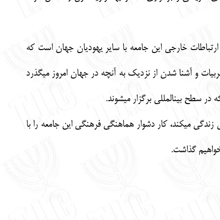
ي با توجه به محدوديت‏هاي پس از انقلاب و 8 سال جنگ با عراق ارتباطات خارجي اين جامعه با ساير يهوديان جهان است كه
ربيات و آشنا شدن از نزديك به آنچه در جهان امروز مي‏گذرد
ر سطح بين‏المللي برگزار مي‏شوند.
زندگي مي‏كند، كار دشوار هماهنگي فرهنگي اين جامعه را با
نخواهيم گذاشت.