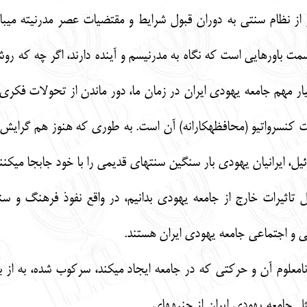
 از نظام سنتي به دوران قبول شرايط و مقتضيات عصر مدرنيته مي‏ب
 باورهايي است كه نگاه به مدرنيسم و آينده دارند، اگر چه كه رو
سيار مهم جامعه يهودي ايران در زمان ما، دور ماندن از تحولات فك
كنسرواتيو (محافظه‏كارانه) آن است. به طوري كه هنوز هم گرايش 
ل، ايرانيان يهودي بار سنگين سنت‏هاي قديمي را با خود جابجا مي‏كنن
 تاثيرات خارج از جامعه يهودي بدانيم، در واقع نفوذ فرهنگ و سنت
و اجتماعي جامعه يهودي ايران هستند.
علوم آن و حركتي كه در جامعه ايجاد مي‏كند، سركوب شده، به از ب
 جامعه يهودي ايران از جنبه‏هاي