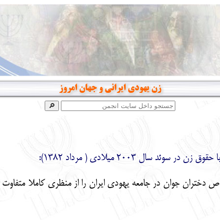
زن يهودي ايراني و جهان امروز
ئد سال 2003 ميلادي ( مرداد 1382):
 دختران جوان در جامعه يهودي ايران را از منظري كاملا متفاوت از