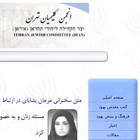
صفحه اصلی
متن سخنراني مرجان يشاياي در ارتباط با حقوق زن در سو
کتب مقدس یهود
مسئله زنان و به خصوص
فرهنگ و بینش یهود
اخبار
كرد.
مقالات