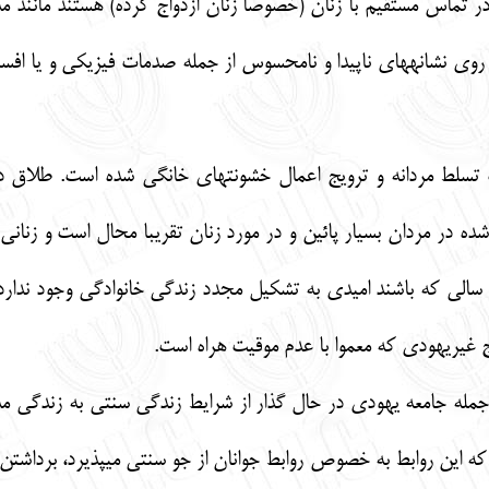
 در تماس مستقيم با زنان (خصوصا زنان ازدواج كرده) هستند مانند
ز روي نشانه‏هاي ناپيدا و نامحسوس از جمله صدمات فيزيكي و يا افس
سلط مردانه و ترويج اعمال خشونت‏هاي خانگي شده است. طلاق در ج
ده در مردان بسيار پائين و در مورد زنان تقريبا محال است و زناني
ن و سالي كه باشند اميدي به تشكيل مجدد زندگي خانوادگي وجود ندارد
ج غيريهودي كه معموا با عدم موقيت هراه است.
 جمله جامعه يهودي در حال گذار از شرايط زندگي سنتي به زندگي مد
ه اين روابط به خصوص روابط جوانان از جو سنتي مي‏پذيرد، برداشتن