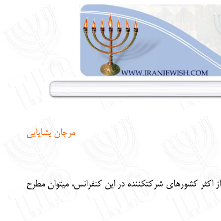
مرجان يشايايي
 اكثر كشورهاي شركت‏كننده در اين كنفرانس، مي‏توان مطرح