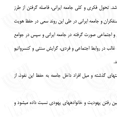
اشد. تحول فكري و كلي جامعه ايراني، فاصله گرفتن از طرز
شنفكران و جامعه ايراني در طي اين روند سعي در حفظ هويت
ري و اجتماعي صورت گرفته در جامعه ايراني و سپس در جوامع
غالب در روابط اجتماعي و فردي، گرايش سنتي و كنسرواتيو
د.
‏هاي گذشته و ميل افراد داخل جامعه به حفظ اين نفوذ، از
ين رفتن يهوديت و خانواده‏هاي يهودي نسبت داده مي‏شود و