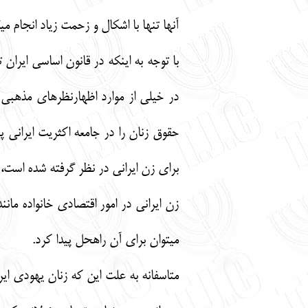
آنها تنها با اشكال و زحمت زياد انجام 
با توجه به اينكه در قانون اساسي ايران
در خيلي از موارد اظهارنظرهاي مذهبي
حقوق زنان را در جامعه اكثريت ايران
براي زن ايراني در نظر گرفته شده است
زن ايراني در امور اقتصادي خانواده مان
مي‏توان براي آن راه‏حل پيدا كرد.
متاسفانه به علت اين كه زنان يهودي اير