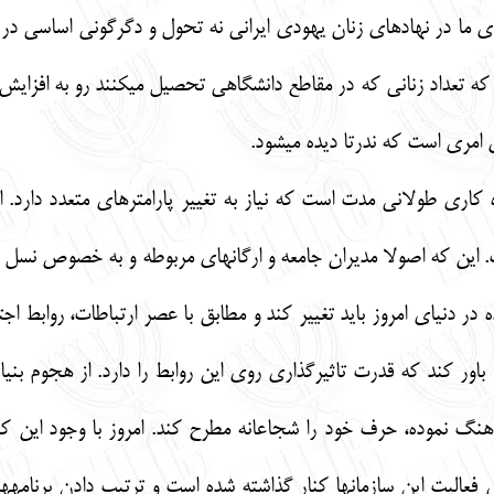
هاي ما در نهادهاي زنان يهودي ايراني نه تحول و دگرگوني اساسي در
ه تعداد زناني كه در مقاطع دانشگاهي تحصيل مي‏كنند رو به افزايش
امري است كه ندرتا ديده مي‏شود.
ري طولاني مدت است كه نياز به تغيير پارامترهاي متعدد دارد. از
ست. اين كه اصولا مديران جامعه و ارگان‏هاي مربوطه و به خصوص نس
 در دنياي امروز بايد تغيير كند و مطابق با عصر ارتباطات، روابط 
ر كند كه قدرت تاثيرگذاري روي اين روابط را دارد. از هجوم بنياده
هنگ نموده، حرف خود را شجاعانه مطرح كند. امروز با وجود اين كه
 فعاليت اين سازمان‏ها كنار گذاشته شده است و ترتيب دادن برنامه‏ه