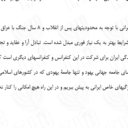
مشكل ديگر در زندگي جوانان يهودي ايران
رايط بهتر به يك نياز فوري مبدل شده است. تبادل آرا و عقايد و تج
گي ايران براي شركت در اين كنفرانس و كنفرانس‏هاي ديگري است كه د
ضاي جامعه جهاني يهود و تنها جامعة يهودي كه در كشورهاي اسلامي 
ژگي‏هاي خاص ايراني به پيش ببريم و در اين راه هيچ امكاني را كنار 