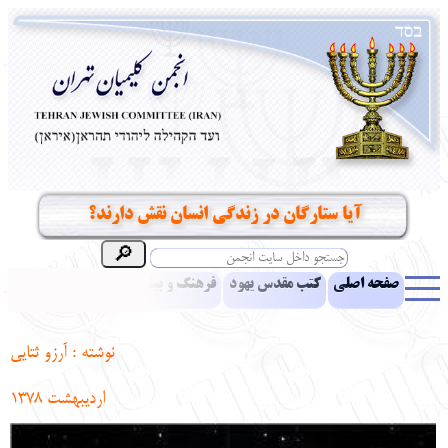
آیا ستارگان در زندگی انسان نقش دارند؟
صفحه اصلی
کتب مقدس یهود
فرهنگ و بینش یهود
اخبار
مقالات
ادبیات
آموزش زبان عبری
معرفی کتاب
بناهای تاریخی
نوشته : آرزو ثتایی
نشریه افق بینا
نرم‌افزار تحقیق
یهودیان جهان
آرشیو
آلبوم عکس
اردیبهشت
1378
نهاد های انجمن
تماس باما
پرسش و پاسخ
انتقادات و پیشنهادات