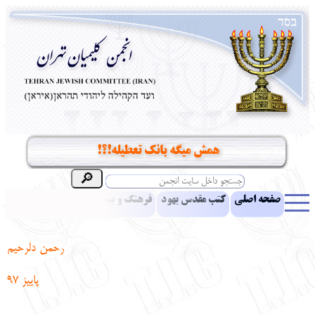
همش میگه بانک تعطیله!؟!
صفحه اصلی
کتب مقدس یهود
فرهنگ و بینش یهود
اخبار
مقالات
ادبیات
آموزش زبان عبری
معرفی کتاب
بناهای تاریخی
رحمن دلرحیم
نشریه افق بینا
نرم‌افزار تحقیق
یهودیان جهان
آرشیو
آلبوم عکس
پاییز 97
نهاد های انجمن
تماس باما
پرسش و پاسخ
انتقادات و پیشنهادات