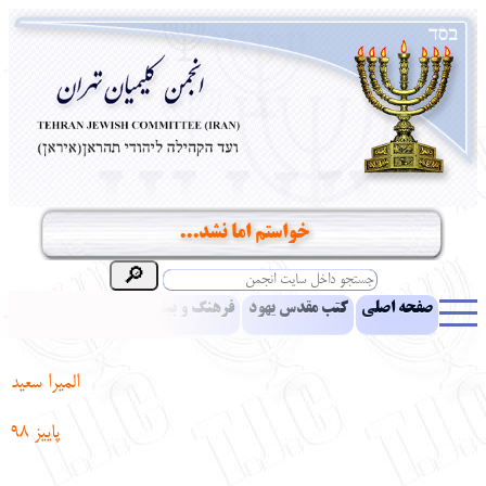
خواستم اما نشد...
صفحه اصلی
کتب مقدس یهود
فرهنگ و بینش یهود
اخبار
مقالات
ادبیات
آموزش زبان عبری
معرفی کتاب
بناهای تاریخی
المیرا سعید
نشریه افق بینا
نرم‌افزار تحقیق
یهودیان جهان
آرشیو
آلبوم عکس
پاییز 98
نهاد های انجمن
تماس باما
پرسش و پاسخ
انتقادات و پیشنهادات