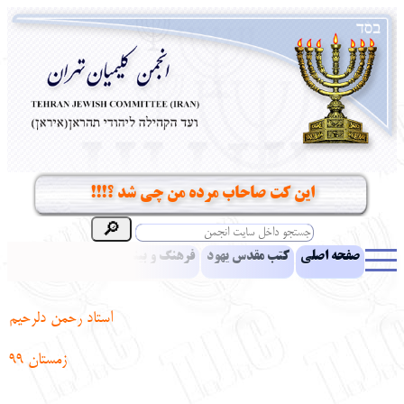
این کت صاحاب مرده من چی شد ؟!!!
صفحه اصلی
کتب مقدس یهود
فرهنگ و بینش یهود
اخبار
مقالات
ادبیات
آموزش زبان عبری
معرفی کتاب
بناهای تاریخی
استاد رحمن دلرحیم
نشریه افق بینا
نرم‌افزار تحقیق
یهودیان جهان
آرشیو
آلبوم عکس
زمستان 99
نهاد های انجمن
تماس باما
پرسش و پاسخ
انتقادات و پیشنهادات