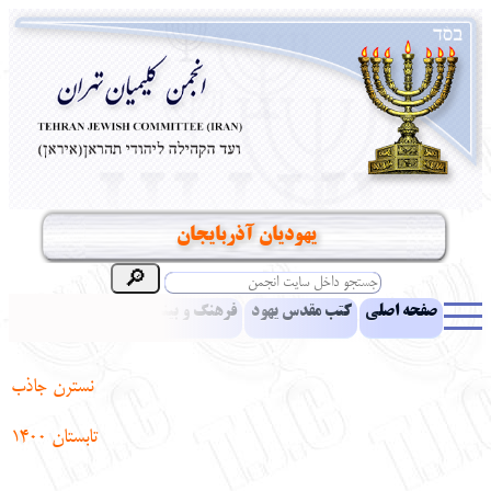
یهودیان آذربایجان
صفحه اصلی
کتب مقدس یهود
فرهنگ و بینش یهود
اخبار
مقالات
ادبیات
آموزش زبان عبری
معرفی کتاب
بناهای تاریخی
نسترن جاذب
نشریه افق بینا
نرم‌افزار تحقیق
یهودیان جهان
آرشیو
آلبوم عکس
تابستان 1400
نهاد های انجمن
تماس باما
پرسش و پاسخ
انتقادات و پیشنهادات