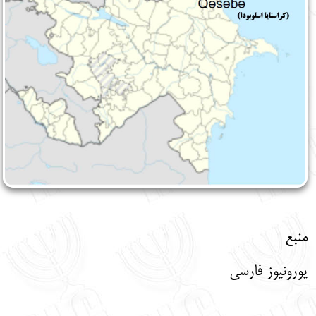
منبع
یورونیوز فارسی