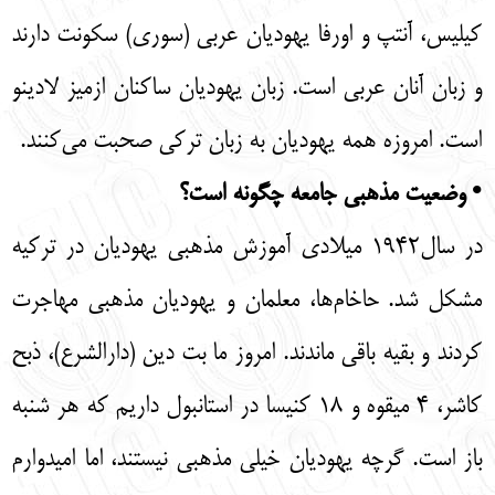
کیلیس، آنتپ و اورفا یهودیان عربی (سوری) سکونت دارند
و زبان آنان عربی است. زبان یهودیان ساکنان ازمیز لادینو
است. امروزه همه یهودیان به زبان ترکی صحبت می‌کنند.
• وضعیت مذهبی جامعه چگونه است؟
در سال1942 میلادی آموزش مذهبی یهودیان در ترکیه
مشکل شد. حاخام‌ها، معلمان و یهودیان مذهبی مهاجرت
کردند و بقیه باقی ماندند. امروز ما بت دین (دارالشرع)، ذبح
کاشر، 4 میقوه و 18 کنیسا در استانبول داریم که هر شنبه
باز است. گرچه یهودیان خیلی مذهبی نیستند، اما امیدوارم