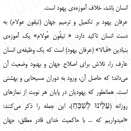
انسان باشد، خلاف آموزه‌ه‌ی یهود است.
عرفان یهود بر تکمیل و ترمیم جهان (تیقون عولام) به
دست انسان تاکید دارد. « تیقُون عُولام» یک آموزه‌ی
بنیادین «قَبالا» (عرفان یهود) ‌است که یک وظیفه‌ی انسان
عارف را، تلاش برای اصلاح جهان و بهبود وضعیت آن
می‌داند؛ که حاصل آن، ورود به دوران مسیحایی و بهشتی
است. همانطور که یهودیان در پایان هر نوبت از نمازهای
روزانه (
עָלֵינוּ לְשַׁבֵּחַ
)، این جمله را ذکر می‌کنند:
«امیدواریم که ... با حاکمیت خدای قادر مطلق، جهان