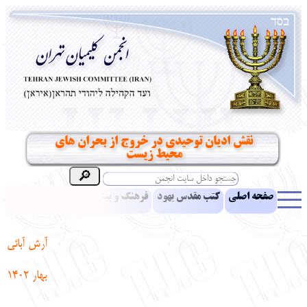
نقش ادیان توحیدی در خروج از بحران های
محیط زیست
صفحه اصلی
کتب مقدس یهود
فرهنگ و بینش یهود
اخبار
مقالات
ادبیات
آموزش زبان عبری
معرفی کتاب
بناهای تاریخی
آرش آبائی
نشریه افق بینا
نرم‌افزار تحقیق
یهودیان جهان
آرشیو
آلبوم عکس
بهار 1402
نهاد های انجمن
تماس باما
پرسش و پاسخ
انتقادات و پیشنهادات