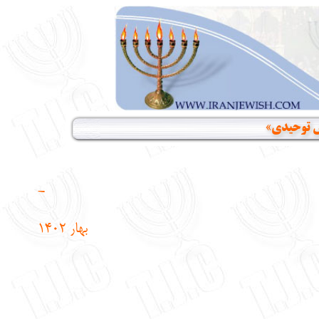
خش توحیدی»
-
بهار 1402