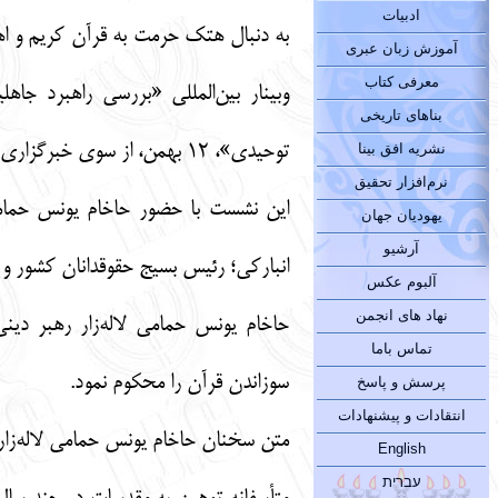
ادبیات
به دنبال هتک حرمت به قرآن کریم و اه
آموزش زبان عبری
معرفی کتاب
وبینار بین‌المللی «بررسی راهبرد جا
بناهای تاریخی
توحیدی»، ۱۲ بهمن، از سوی خبرگزاری بین‌المللی قرآن (ایکنا) برگزار ‌شد.
نشریه افق بینا
نرم‌افزار تحقیق
این نشست با حضور حاخام یونس حمامی 
یهودیان جهان
آرشیو
انبارکی؛ رئیس بسیج حقوقدانان کشور و 
آلبوم عکس
نهاد های انجمن
حاخام یونس حمامی لاله‌زار رهبر دین
تماس باما
سوزاندن قرآن را محکوم نمود.
پرسش و پاسخ
انتقادات و پیشنهادات
متن سخنان حاخام یونس حمامی لاله‌زار،
English
עברית