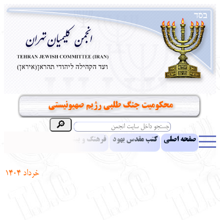
محکومیت جنگ طلبی رژیم صهیونیستی
صفحه اصلی
کتب مقدس یهود
فرهنگ و بینش یهود
اخبار
مقالات
ادبیات
آموزش زبان عبری
معرفی کتاب
بناهای تاریخی
خرداد 1404
نشریه افق بینا
نرم‌افزار تحقیق
یهودیان جهان
آرشیو
آلبوم عکس
نهاد های انجمن
تماس باما
پرسش و پاسخ
انتقادات و پیشنهادات