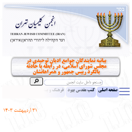
بیانیه نمایندگان جوامع ادیان توحیدی در
مجلس شورای اسلامی، در رابطه با حادثه
بالگرد رییس جمهور و همراهانشان
صفحه اصلی
کتب مقدس یهود
فرهنگ و بینش یهود
اخبار
مقالات
ادبیات
آموزش زبان عبری
معرفی کتاب
بناهای تاریخی
31
اردیبهشت
1403
نشریه افق بینا
نرم‌افزار تحقیق
یهودیان جهان
آرشیو
آلبوم عکس
نهاد های انجمن
تماس باما
پرسش و پاسخ
انتقادات و پیشنهادات