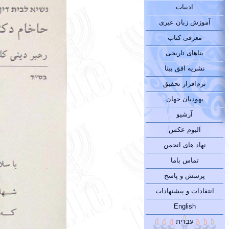
ادبیات
آموزش زبان عبری
معرفی کتاب
بناهای تاریخی
نشریه افق بینا
نرم‌افزار تحقیق
یهودیان جهان
آرشیو
آلبوم عکس
نهاد های انجمن
تماس باما
پرسش و پاسخ
انتقادات و پیشنهادات
English
עברית