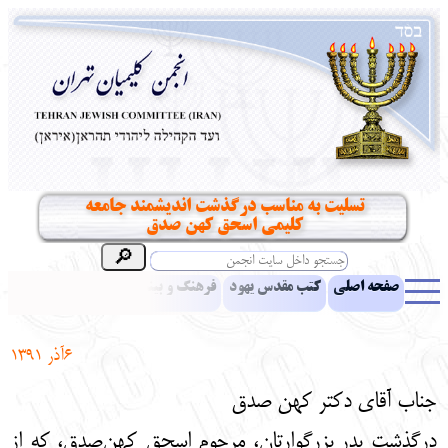
تسلیت به مناسب درگذشت اندیشمند جامعه
کلیمی اسحق کهن صدق
صفحه اصلی
کتب مقدس یهود
فرهنگ و بینش یهود
اخبار
مقالات
ادبیات
آموزش زبان عبری
معرفی کتاب
بناهای تاریخی
6آذر
1391
نشریه افق بینا
نرم‌افزار تحقیق
یهودیان جهان
آرشیو
آلبوم عکس
جناب آقای دکتر کهن صدق
نهاد های انجمن
تماس باما
پرسش و پاسخ
انتقادات و پیشنهادات
درگذشت پدر بزرگوارتان، مرحوم اسحق کهن‌صدق، که از