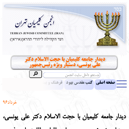
دیدار جامعه کلیمیان با حجت الاسلام دکتر
علی یونسی، دستیار ویژه رئیس‌جمهور
صفحه اصلی
کتب مقدس یهود
فرهنگ و بینش یهود
اخبار
مقالات
ادبیات
آموزش زبان عبری
معرفی کتاب
بناهای تاریخی
خرداد96
نشریه افق بینا
نرم‌افزار تحقیق
یهودیان جهان
آرشیو
آلبوم عکس
دیدار جامعه کلیمیان با حجت الاسلام دکتر علی یونسی،
نهاد های انجمن
تماس باما
پرسش و پاسخ
انتقادات و پیشنهادات