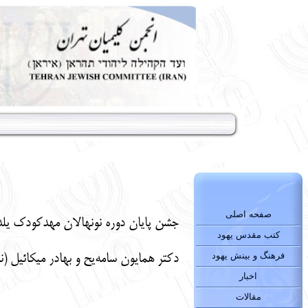
صفحه اصلی
جشن پایان دوره نونهالان مهدکودک یلدای 1، با حضور هیات مدیره سازمان بانوان، مسئولین مهد، کودکان و اولیای آنها روز 8 خرداد در محل م
کتب مقدس یهود
فرهنگ و بینش یهود
دکتر همایون سامه‌یح و بهادر میکائیل (ن
اخبار
مقالات