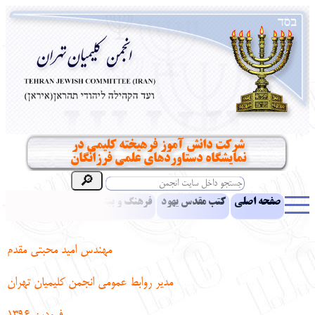
شرکت دانش آموز فرهیخته کلیمی در
نمایشگاه دستاوردهای علمی فرزانگان
صفحه اصلی
کتب مقدس یهود
فرهنگ و بینش یهود
اخبار
مقالات
ادبیات
آموزش زبان عبری
معرفی کتاب
بناهای تاریخی
مهندس امید محبتی مقدم
نشریه افق بینا
نرم‌افزار تحقیق
یهودیان جهان
آرشیو
آلبوم عکس
مدیر روابط عمومی انجمن کلیمیان تهران
نهاد های انجمن
تماس باما
پرسش و پاسخ
انتقادات و پیشنهادات