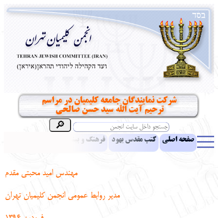
شرکت نمایندگان جامعه کلیمیان در مراسم
ترحیم آیت الله سید حسن صالحی
صفحه اصلی
کتب مقدس یهود
فرهنگ و بینش یهود
اخبار
مقالات
ادبیات
آموزش زبان عبری
معرفی کتاب
بناهای تاریخی
مهندس امید محبتی مقدم
نشریه افق بینا
نرم‌افزار تحقیق
یهودیان جهان
آرشیو
آلبوم عکس
مدیر روابط عمومی انجمن کلیمیان تهران
نهاد های انجمن
تماس باما
پرسش و پاسخ
انتقادات و پیشنهادات