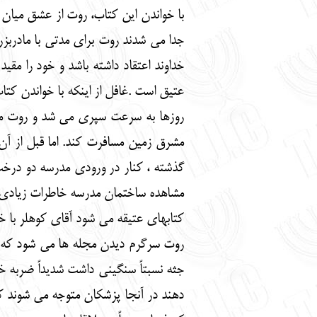
با خواندن این کتاب، روت از عشق میان د
جدا می شدند روت برای مدتی با مادربز
خداوند اعتقاد داشته باشد و خود را مقی
عتیق است .غافل از اینکه با خواندن ک
روزها به سرعت سپری می شد و روت مشغ
مشرق زمین مسافرت کند. اما قبل از آن 
گذشته ، کنار در ورودی مدرسه دو درخت
مشاهده ساختمان مدرسه خاطرات زیادی در
کتابهای عتیقه می شود آقای کوهلر با خانمی حدود 50 ساله که یک جعبه کتاب هم در دست داشت مش
روت سرگرم دیدن مجله ها می شود که ناگ
جثه نسبتاً سنگینی داشت شدیداً ضربه خور
دهند در آنجا پزشکان متوجه می شوند ک