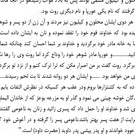
ون و کیلیون مسمی بودند پس به بلاد موآب رسیدهو در آنجا ماندند 
رفتند که نام یکی عورپا و نام دیگری روت بود.
 هر دوی ایشان محلون و کیلیون نیز مردند و آن زن از دو پسر و شوه
ه بود که خداوند قوم خود را تفقد نموده و نان به ایشان داده است.
ه خانه مادر خود برگردید و خداوند بر شما احسان کند چنانکه شما 
د.............و عورپا مادر شوهر خود را وداع کرد اما روت وی را ره
رگرد. روت گفت بر من اصرار مکن که ترا ترک کنم و از نزد تو برگرد
ن خواهد بود. .......و ایشان هر دو روانه شدند تا بت لحم رسیدند.....
 ده که به کشتزارها بروم ودر عقب هر کسیکه در نظرش التفات یابم
ان خوشه چینی می نمود و گذر او به مزرعه بوعز که از خاندان الیملخ 
 شد و خداوند او را حمل داد که پسری زائید و زنان به ناعومی گفتند 
رایت از هفت پسر بهتر باشد.ناعومی پسر را گرفته و در آغوش خود گذ
 عوود خواندند و او پدر ییشی پدر داوید (حضرت داود) است."