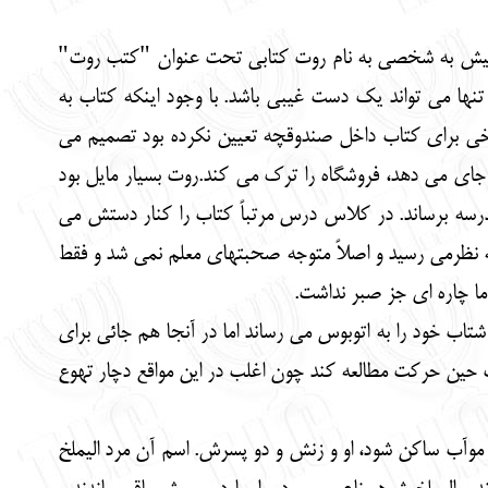
 جملات و تشابه اسمی با نام خود روت احساس کرد این کتاب متعلق به اوست . حدود 90سال پیش به شخصی به نام روت کتابی تحت عنوان "کتب روت"
نها می تواند یک دست غیبی باشد. با وجود اینکه کتاب به
 نرخی برای کتاب داخل صندوقچه تعیین نکرده بود تصمیم می
 جای می دهد، فروشگاه را ترک می کند.روت بسیار مایل بود
مدرسه برساند. در کلاس درس مرتباً کتاب را کنار دستش می
به نظرمی رسید و اصلاً متوجه صحبتهای معلم نمی شد و فقط
ما چاره ای جز صبر نداشت.
شتاب خود را به اتوبوس می رساند اما در آنجا هم جائی برای
ست حین حرکت مطالعه کند چون اغلب در این مواقع دچار تهوع
د موآب ساکن شود، او و زنش و دو پسرش. اسم آن مرد الیملخ