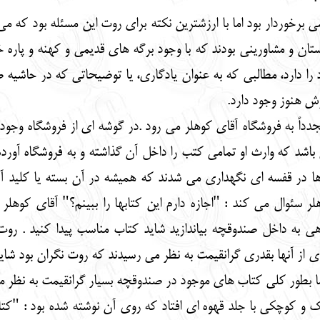
 برخوردار بود اما با ارزشترین نکته برای روت این مسئله بود که می
تان و مشاورینی بودند که با وجود برگه های قدیمی و کهنه و پاره خود
ا دارد، مطالبی که به عنوان یادگاری، یا توضیحاتی که در حاشیه
ثرش هنوز وجود دارد.
دداً به فروشگاه آقای کوهلر می رود .در گوشه ای از فروشگاه وجو
 که وارث او تمامی کتب را داخل آن گذاشته و به فروشگاه آورده ان
 ها در قفسه ای نگهداری می شدند که همیشه در آن بسته یا کلید
 سئوال می کند : "اجازه دارم این کتابها را ببینم؟" آقای کوهلر
هی به داخل صندوقچه بیاندازید شاید کتاب مناسب پیدا کنید . روت ب
ی از آنها بقدری گرانقیمت به نظر می رسیدند که روت نگران بود شاید
ا بطور کلی کتاب های موجود در صندوقچه بسیار گرانقیمت به نظر م
ک و کوچکی با جلد قهوه ای افتاد که روی آن نوشته شده بود : "کت