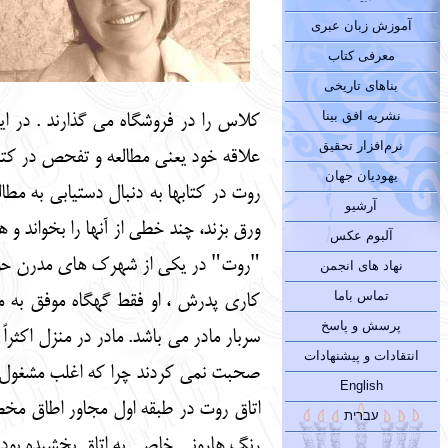
آموزش زبان عبری
معرفی کتاب
بناهای تاریخی
نشریه افق بینا
کلاس را در فروشگاه می گذارند . در ا
نرم‌افزار تحقیق
علاقه خود یعنی مطالعه و تفحص در کتب
یهودیان جهان
روت در کتابها به دنبال دستیابی به مطال
آرشیو
ورق بزند، چند خطی از آنها را بخواند و 
آلبوم عکس
"روت" در یکی از شهرک های مدرن حومه م
نهاد های انجمن
تماس باما
کاری پدرش ، او فقط گهگاه موفق به م
پرسش و پاسخ
سربار مادر می باشد. مادر در منزل اکثر
انتقادات و پیشنهادات
صحبت نمی کردند چرا که اغلب مشغول مطال
English
اتاق روت در طبقه اول مجاور اطاق مخ
עברית
رنگ هارونی خاصی به اتاق بخشیده بود 