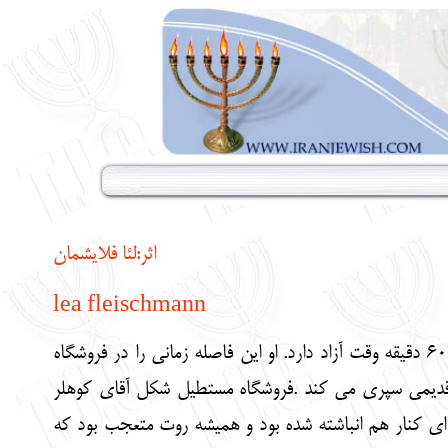
اثر:
لئا فلایشمان
lea fleischmann
"روت " دوشنبه بعد از ظهرها تا شروع درس زبان فرانسه حدود 60 دقیقه وقت آزاد دارد. او این فاصله زمانی را در فروشگاه
ب قدیمی سپری می کند .فروشگاه مستطیل شکل آقای کوهلر
 ای کنار هم انباشته شده بود و همیشه روت متعجب بود که