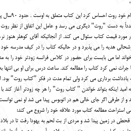
با خواندن این
داً به دست "روت" دیگری می رسد و عامل این اتفاق از نظر روت ت
 در مورد قیمت کتاب سئوال می کند. از آنجائیکه آقای کوهلر هنوز
خوشحالی هدیه را می پذیرد و در حالیکه کتاب را در کیف مدرسه خود
بخواند اما می بایست برای حضور در کلاس فرانسه زودتر خود را به 
 جرات نمی کرد کتاب را مطالعه کند. ساعت درس برای او بی انتها 
ه یادداشت برداری می کرد ولی تمام مدت در فکر "کتاب روت" بود. ا
مید اینکه بتواند خواندن " کتاب روت" را هر چه زودتر آغاز کند با 
ند و از طرفی اگر جای خالی هم در اتوبوس پیدا می شد او نمی توان
ی استراحت مطالعه کتاب مورد علاقه خود را شروع می کند:
ه قحطی در زمین پیدا شد و مردی از بت لحم به یهودا رفت تا در بلا