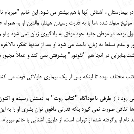
 در بیمارستان ، آشنائی آنها با هم بیشتر می شود. این خانم "میریام 
مونیخ متولد شده ،اما با به قدرت رسیدن هیتلر، والدین او به همرا
ول بوده، در موطن جدید خود موفق به یادگیری زبان نمی شود و او 
و عدم تسلط به زبان، باعث می شود او بعد از مدتها تفکر، بالاخره ت
بنابراین در آنجا هم "تئودور" پیشرفتی نمی کند و عملاً مجبور می
تب مختلف بوده تا اینکه پس از یک بیماری طولانی فوت می کند و خ
می رود : از طرفی ناخودآگاه "کتاب روت" به دستش رسیده و اکنو
دها اتفاقی صورت نمی گیرد بلکه قدرتی مافوق توان بشری او را به ا
ام او برگرفته شده از تورات است، از طریق آشنایی با خانم میریام،