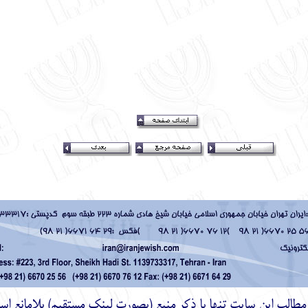
ز مطالب اين سايت تنها با ذكر منبع (بصورت لینک
مستقیم
) بلامانع اس