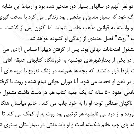
و نفر آنهم در سالهای بسیار دور متحیر شده بود و ارتباط این تشاب
رگ خود که بسیار متدین و مذهبی بود زندگی می کرد با سخت گیری ه
د و وابسته به قوانین مذهب خاصی ننماید. اما اکنون پس از گذشت سا
تاب "روت" فصل جدیدی از زندگی او گشوده خواهد شد.
ول امتحانات نهائی بود. پس از گرفتن دیپلم احساس آزادی می کر
در یکی از بعدازظهرهای دوشنبه به فروشگاه کتابهای عتیقه آقای ک
 بلوط قرار داشتند. که بچه ها همیشه در زنگ تفریح با میوه های 
 ذهن او تجدید می شود. آیا دوران جوانی تمام شده و روت با گرفتن
غول صحبت های معمولی بوند.
هان صدائی توجه او را به خود جلب می کند . خانم میانسال هنگام 
ده و از درد می نالید.به هر ترتیبی بود روت به او کمک می کند تا بتو
ه پای چپ خانم شکسته است و او باید مدتی در بیمارستان بستری ش