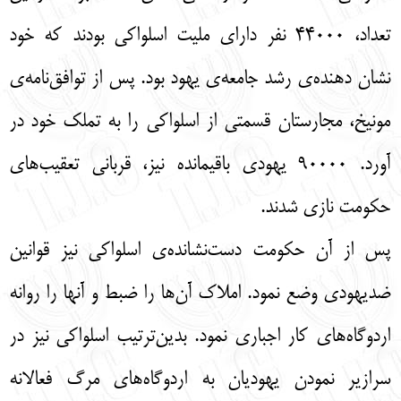
تعداد، 44000 نفر داراي مليت اسلواكي بودند كه خود
نشان دهنده‌ی رشد جامعه‌ی يهود بود. پس از توافق‌نامه‌‌ی
مونيخ، مجارستان قسمتي از اسلواكي را به تملك خود در
آورد. 90000 يهودي باقيمانده نیز، قرباني تعقيب‌هاي
حكومت نازي شدند.
پس از آن حكومت دست‌نشانده‌ی اسلواكي نيز قوانين
ضديهودي وضع نمود. املاك آن‌ها را ضبط و آنها را روانه
اردوگاه‌هاي كار اجباري نمود. بدين‌ترتيب اسلواكي نيز در
سرازير نمودن يهوديان به اردوگاه‌هاي مرگ فعالانه