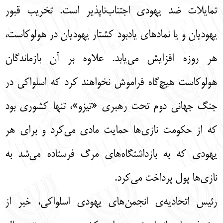
تمايلات ضد يهودي اجتناب‌ناپذير است. تخريب قبور
يهوديان و يا نمادهاي يادبود كشتار يهوديان در هولوكاست،
هر روزه افزايش مي‌يابد. علاوه بر آن بازماندگان
هولوكاست هيچ‌گاه فراموش نخواهند كرد كه اسلواكي در
جنگ جهاني دوم تحت رهبري «تيزو»، تنها كشوري بود
كه از حكومت نازي‌ها حمايت مادي مي‌كرد و براي هر
يهودي كه به بازداشتگاه‌هاي مرگ فرستاده مي‌شد به
نازي‌ها پول پرداخت مي‌كرد.
رئيس اتحاديه‌ی انجمن‌هاي يهودي اسلواكي، خبر از