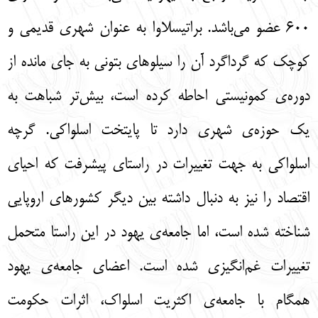
600 عضو مي‌باشد. براتيسلاوا به عنوان شهري قديمي و
كوچك كه گرداگرد آن را سيلوهاي بتوني به جاي مانده از
دوره‌ی كمونيستي احاطه كرده است، بيش‌تر شباهت به
يك حوزه‌ی شهري دارد تا پايتخت اسلواكي. گرچه
اسلواكي به جهت تغييرات در راستاي پيشرفت كه احيای
اقتصاد را نيز به دنبال داشته بين ديگر كشورهاي اروپايي
شناخته شده است، اما جامعه‌ی يهود در اين راستا متحمل
تغييرات غم‌انگيزي شده است. اعضاي جامعه‌ی يهود
همگام با جامعه‌ی اكثريت اسلواك، اثرات حكومت