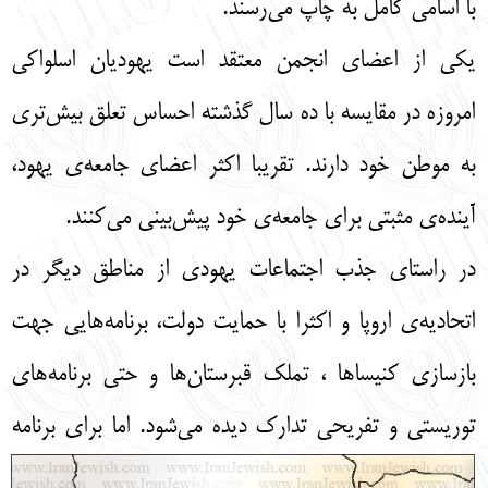
با اسامي كامل به چاپ مي‌رسند.
يكي از اعضاي انجمن معتقد است يهوديان اسلواكي
امروزه در مقايسه با ده سال گذشته احساس تعلق بيش‌تري
به موطن خود دارند. تقريبا اكثر اعضاي جامعه‌ی يهود،
آينده‌ی مثبتي براي جامعه‌ی خود پيش‌بيني مي‌كنند.
در راستاي جذب اجتماعات يهودي از مناطق ديگر در
اتحاديه‌ی اروپا و اكثرا با حمايت دولت، برنامه‌هايي جهت
بازسازي كنيساها ، تملك قبرستان‌ها و حتي برنامه‌هاي
توريستي و تفريحي تدارك ديده مي‌شود. اما براي برنامه