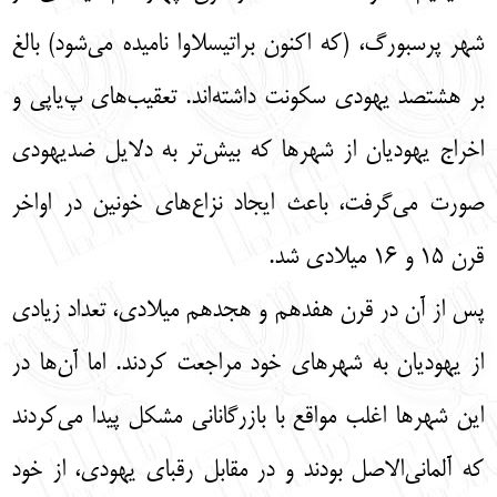
شهر پرسبورگ، (كه اكنون براتيسلاوا ناميده مي‌شود) بالغ
بر هشتصد يهودي سكونت داشته‌اند. تعقيب‌هاي پ‌ياپي و
اخراج يهوديان از شهرها كه بيش‌تر به دلايل ضديهودي
صورت مي‌گرفت، باعث ايجاد نزاع‌هاي خونين در اواخر
قرن 15 و 16 ميلادي شد.
پس از آن در قرن هفدهم و هجدهم ميلادي، تعداد زيادي
از يهوديان به شهرهاي خود مراجعت كردند. اما آن‌ها در
اين شهرها اغلب مواقع با بازرگاناني مشكل پيدا مي‌كردند
كه آلماني‌الاصل بودند و در مقابل رقباي يهودی، از خود