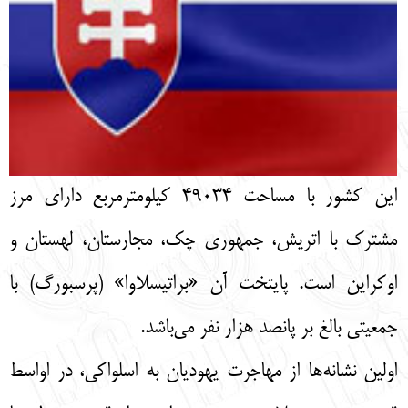
English
עברית
اين كشور با مساحت 49034 کیلومترمربع داراي مرز
مشترك با اتريش، جمهوري چک، مجارستان، لهستان و
اوكراين است. پايتخت آن «براتيسلاوا» (پرسبورگ) با
جمعيتي بالغ بر پانصد هزار نفر مي‌باشد.
اولين نشانه‌ها از مهاجرت يهوديان به اسلواكي، در اواسط