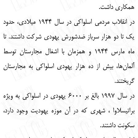
همكاري داشت.
در انقلاب مردمي اسلواكي در سال 1944 ميلادي، حدود
يك تا دو هزار سرباز ضدشورش يهودي شركت داشتند. تا
ماه مارس 1944 و همزمان با اشغال مجارستان توسط
آلمان‌ها، بيش از ده هزار يهودي اسلواكي به مجارستان
گريختند.
در سال 1997 بالغ بر 6000 يهودي در اسلواكي به ويژه
براتيسلاوا ، شهري كه در آن موزه يهوديت وجود دارد،
سكونت داشتند.