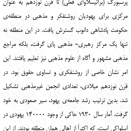
پرسبورگ (براتيسلاواي فعلي) تا قرن نوزدهم به عنوان
مركزي براي يهوديان روشنفكر و مذهبي در منطقه‌ی
حكومت پادشاهی دانوب گسترش يافت. در اين منطقه نه
تنها يك مركز رهبري- مذهبي پاي گرفت، بلكه مراجع
مذهبي مشهور و آگاه از علوم مذهبي نیز تعليم يافتند. اين
امر نشان خاصي از روشنفكري و تساوي حقوق بود. در
قرن نوزدهم ميلادي، تعدادي انجمن غيرمذهبي تشكيل
شد. بدين ترتيب رشد جامعه‌ی يهود، سير صعودي به خود
گرفت. آمار سال 1930 حاكي از وجود 140000 يهودي در
اسلواكي است، كه اكثراً از اهالي همان منطقه بودند. از اين