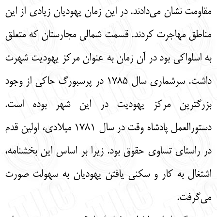
مقاومت نشان مي‌دادند. در اين زمان يهوديان زيادي از اين
مناطق مهاجرت كردند. قسمت شمالي مجارستان كه متعلق
به اسلواكي بود در آن زمان به عنوان مركز يهوديت شهرت
داشت. سرشماري سال 1785 در پرسبورگ حاكي از وجود
بزرگترين مركز يهوديت در اين شهر بوده است.
دستورالعمل پادشاه وقت در سال 1781 ميلادي، اولين قدم
در راستاي تساوي حقوق بود. زيرا بر اساس اين بخشنامه،
اشتغال به كار و سكني يافتن يهوديان به سهولت صورت
مي‌گرفت.