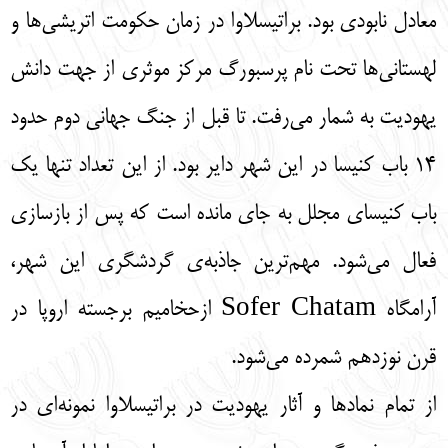
معادل نابودي بود. براتيسلاوا در زمان حكومت اتريشي‌ها و
لهستاني‌ها تحت نام پرسبورگ مركز موثري از جهت دانش
يهوديت به شمار مي‌رفت. تا قبل از جنگ جهاني دوم حدود
14 باب كنيسا در اين شهر داير بود. از اين تعداد تنها يك
باب كنيساي مجلل به جاي مانده است كه پس از بازسازي
فعال مي‌شود. مهم‌ترين جاذبه‌ی گردشگري اين شهر،
آرامگاه Sofer Chatam ازحخاميم برجسته اروپا در
قرن نوزدهم شمرده مي‌شود.
از تمام نمادها و آثار يهوديت در براتيسلاوا نمونه‌اي در