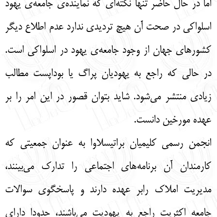
اما در حال حاضر تنها نكته‌اي كه نماينده‌ی جامعه‌ی يهود
اسلواكي در صحت آن هيچ ترديدي ندارد عدم اطلاع ديگر
كشورهاي جهان از وجود جامعه‌ی يهود در اسلواكي است.
در حالي كه راجع به يهوديان پراگ يا بوداپست مطالب
زيادي منتشر مي‌شود. شايد بتوان قصور در اين امر را بر
عهده مورخين دانست.
انجمن رسمي كليميان براتيسلاوا به عنوان جمعيتي كه
كارمندان آن برنامه‌هاي اجتماعي را تدارك مي‌بينند،
مديريت املاك رابر عهده دارند و پاسخگوي سوالات
جامعه اكثريت راجع به يهوديت مي‌باشند، حدودا داراي