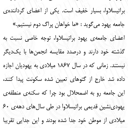
براتيسلاوا، بسيار خفيف است. يكي از اعضاي گرداننده‌ی
جامعه يهود مي‌گويد : «ما خواهان پراگ دوم نيستيم.»
اعضای جامعه‌ی يهود براتيسلاوا، توجه خاصي نسبت به
گذشته خود دارند و درصدد مقايسه انجمن‌ها با يك‌ديگر
نيستند. زماني كه در سال 1867 ميلادي به يهوديان اجازه
داده شد خارج از گتوهاي تعيين شده سكونت پيدا كنند،
اين جامعه رو به اضمحلال بود چرا كه سكنه‌ی منطقه‌ی
يهودي‌نشين قديمي براتيسلاوا در طي سال‌هاي دهه‌ی 60
ميلادي از موطن خود جدا شده بودند و اين جدايي تقريبا