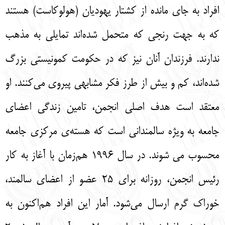
افراد به جاي مانده از كشتار يهوديان (هولوكاست) هستند
كه به جهت رنجي كه متحمل شده‌اند تمايلي به مذهب
ندارند. فرزندان آنان نيز كه در حكومت كمونيستي بزرگ
شده‌اند، كم و بيش از طرز فكر مشابهي پيروي مي‌كنند. او
معتقد است هدف اصلي انجمن، تامين زندگي اعضای
جامعه به ويژه سالمنداني است كه هسته‌ی مرکزی جامعه
محسوب مي شوند. در سال 1996 هم‌زمان با آغاز به كار
رئيس انجمن، روزانه براي 25 عضو از اعضای سالمند،
خوراك گرم ارسال مي‌شود. آمار اين افراد هم‌اكنون به