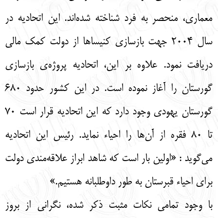
معماري، منحصر به فرد شناخته شده‌اند. اين اتحاديه در
سال 2004 جهت بازسازي كنيساها از دولت كمك مالي
دريافت نمود. علاوه بر این، اتحاديه پروژه‌ی بازسازي
گورستان را آغاز نموده است. در اين كشور حدود 680
گورستان يهودي وجود دارد كه اين اتحاديه قرار است 70
تا 80 فقره از آن‌ها را احياء نمايد. رئيس اين اتحاديه
مي‌گويد : «اولين بار است كه شاهد ابراز علاقه‌مندي دولت
براي احياء قبرستان به طور داوطلبانه هستيم.»
با وجود تمامي نكات مثبت ذكر شده، نگراني از بروز