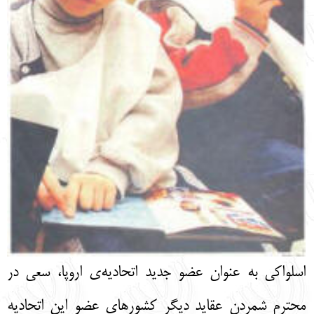
اسلواكي به عنوان عضو جديد اتحاديه‌ی اروپا، سعي در
محترم شمردن عقايد ديگر كشورهاي عضو اين اتحاديه