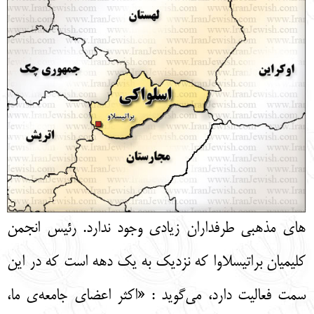
هاي مذهبي طرفداران زيادي وجود ندارد. رئيس انجمن
كليميان براتيسلاوا كه نزديك به يك دهه است كه در اين
سمت فعاليت دارد، مي‌گويد : «اكثر اعضاي جامعه‌ی ما،