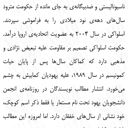
ناسيوناليستي و ضدبيگانه‌ی به جاي مانده از حكومت مترود
سال‌هاي دهه‌ی نود ميلادي را به فراموشي سپردند.
اسلواكي در سال 2004 به عضويت اتحاديه‌ی اروپا درآمد.
حكومت اسلواكي تصميم بر مقاومت عليه تبعيض نژادي و
مذهبي دارد كه كماكان سال‌ها پس از پايان حيات
كمونيسم در سال 1989، عليه يهوديان كمابيش به چشم
مي‌خورد. انتشار مطالب نويسندگان در روزنامه‌ی انجمن
دانشجويان يهود تحت نام مستعار يا فقط ذكر اسم كوچك،
خود نشاني از سال‌هاي خفقان دارد. اما امروزه اين مطالب