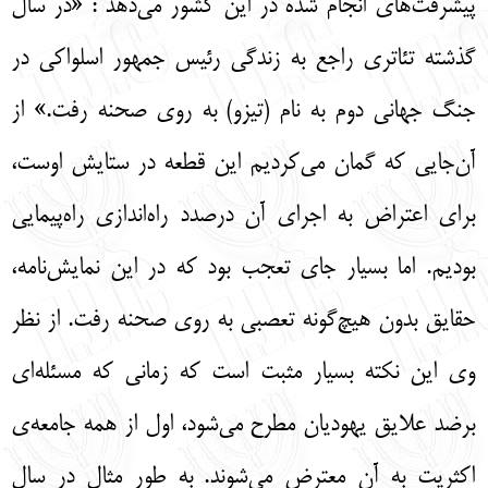
پيشرفت‌هاي انجام شده در اين كشور مي‌دهد : «در سال
گذشته تئاتري راجع به زندگي رئيس جمهور اسلواكي در
جنگ جهاني دوم به نام (تيزو) به روي صحنه رفت.» از
آن‌جایي كه گمان مي‌كرديم اين قطعه در ستايش اوست،
براي اعتراض به اجراي آن درصدد راه‌اندازي راه‌پيمايي
بوديم. اما بسيار جاي تعجب بود كه در اين نمايش‌نامه،
حقايق بدون هيچ‌گونه تعصبي به روي صحنه رفت. از نظر
وي اين نكته بسيار مثبت است كه زماني‌ كه مسئله‌اي
برضد علايق يهوديان مطرح مي‌شود، اول از همه جامعه‌ی
اكثريت به آن معترض مي‌شوند. به طور مثال در سال