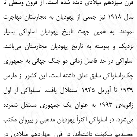
قرن سيزدهم ميلادي ديده شده است. از قرون وسطي تا
سال 1918 نيز جمعي از يهوديان به مجارستان مهاجرت
نمودند. به همين جهت تاريخ يهوديان اسلواكي بسيار
نزديك و پيوسته به تاريخ يهوديان مجارستان مي‌باشد.
اسلواكي در حد فاصل زماني دو جنگ جهاني به جمهوري
چك‌‌واسلواکی سابق تعلق داشته است. اين كشور از مارس
1939 تا آوريل 1945 استقلال يافت. اسـلواكي از اول
ژانويه‌ی 1993 به عنوان يك جمهوري مستقل شمرده
مي‌شود. در اسلواكي اكثراً يهوديان مذهبي و پيروان مكتب
حصيديم سكونت داشته‌اند. در قرن چهاردهم ميلادي در