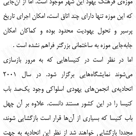
موزه‌ی فرهنگ يهود اين شهر موجود است. اما از آن‌جایي
كه اين موزه تنها داراي چند اتاق است، امكان اجراي تاريخ
پرسير و تحول يهوديت محدود بوده و كماكان امكان
جابه‌جايي موزه به ساختماني بزرگتر فراهم نشده است .
اما در نظر است در كنيساهايي كه به مرور بازسازي
مي‌شوند نمايشگاه‌هايي برگزار شود. در سال 2001
اتحاديه‌ی انجمن‌هاي يهودي اسلواكي وجود يك‌صد باب
كنيسا را در اين كشور مستند دانست. علاوه بر آن چهل
باب كنيسا كه بسیاری از آن‌ها قرار است بازگشایی شوند،
مجددا بازگشايي خواهند شد از نظر اين اتحاديه به جهت