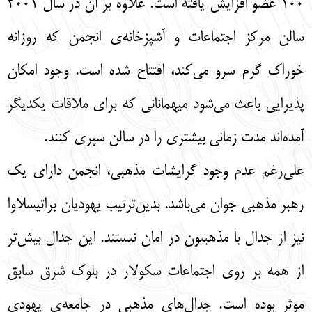
100 عضو افزايش يافته است. علاوه بر آن در سال 2001
سالن مركز اجتماعات و آشپزخانه‌ی انجمن كه روزانه
خوراك گرم سرو می‌کند، افتتاح شده است. وجود امكان
پذيرايي باعث مي‌شود ميهماناني كه براي ملاقات يكديگر
آمده‌اند مدت زماني بيشتري را در سالن سپري كنند.
علي‌رغم عدم وجود گرايشات مذهبي، انجمن داراي يك
رهبر مذهبي جوان مي‌باشد. بدين‌ترتيب يهوديان براتيسلاوا
نيز از جدال با مذهبيون در امان نيستند. اين جدال بيش‌تر
از همه بر روي اجتماعات سكولار در بلوك شرق سابق
موثر بوده است. جدال‌هاي مذهبي در جامعه‌ی يهودی