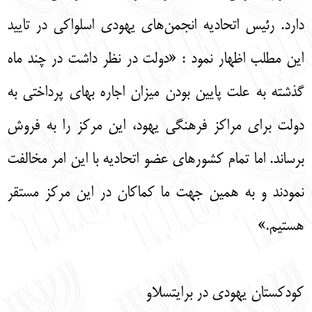
دارد. رئيس اتحاديه انجمن‌هاي يهودي اسلواكي در تاييد
اين مطلب اظهار نمود : «دولت در نظر داشت در چند ماه
گذشته به علت پايين بودن ميزان اجاره بهای پرداختي به
دولت براي مراكز فرهنگی يهود، اين مركز را به فروش
برساند. اما تمام كشورهاي عضو اتحاديه با اين امر مخالفت
نمودند و به همين جهت ما كماكان در اين مركز مستقر
هستيم.»
کودکستان یهودی در برایتسلاو