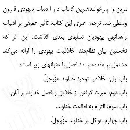
ترین و پرخواننده­ترین کتاب در ادبیات یهودی قرون
وسطی شد. ترجمه عبری این کتاب، تأثیر عمیقی بر ادبیات
زاهدانه­ی یهودیان نسل­های بعدی گذاشت. این اثر که
نخستين بيان نظام‌مند اخلاقيات يهودي را ارائه مي‌كند
مشتمل بر مقدمه و 10 فصل با عنوان­های زیر است:
باب اول: اخلاص توحید خداوند عزّوجلّ.
باب دوم: عبرت گرفتن از خلایق و فضل خداوند بر آنان.
باب سوم: التزام به اطاعت خداوند.
باب چهارم: توکل بر خداوند عزّوجلّ.