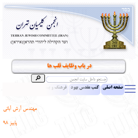
در باب وظایف قلب ها
صفحه اصلی
کتب مقدس یهود
فرهنگ و بینش یهود
اخبار
مقالات
ادبیات
آموزش زبان عبری
معرفی کتاب
بناهای تاریخی
مهندس آرش آبائی
نشریه افق بینا
نرم‌افزار تحقیق
یهودیان جهان
آرشیو
آلبوم عکس
پاییز 98
نهاد های انجمن
تماس باما
پرسش و پاسخ
انتقادات و پیشنهادات