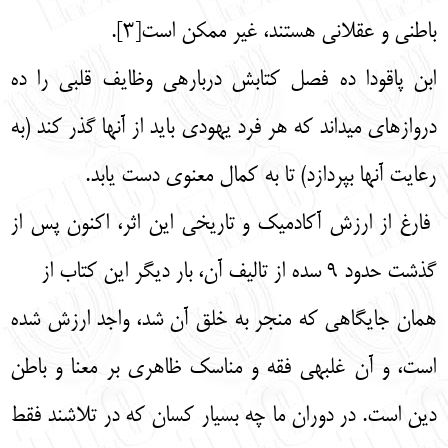
باطنی و عقلانی هستند، غیر ممکن است[3].
ابن پاقودا ده فصل کتابش درباره­ی وظایف قلبی را ده
دروازه­ای می­داند که هر فرد یهودی باید از آنها گذر کند (به
رعایت آنها بپردازد) تا به کمال معنوی دست یابد.
فارغ از ارزش آکادمیک و تاریخی این اثر، اکنون پس از
گذشت حدود 9 سده از تالیف آن، بار دیگر این کتاب از
همان جایگاهی که منجر به خلق آن شد، واجد ارزش شده
است، و آن غلبه­ی فقه و مناسک ظاهری بر معنا و باطن
دین است. در دوران ما چه بسیار کسان که در تلاشند فقط