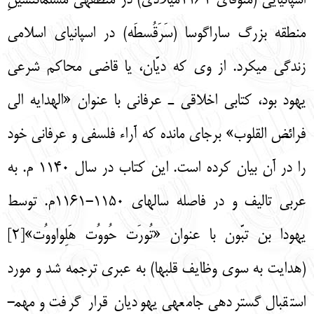
اسپانیایی (متوفای 1161میلادی) در منطقه­ی مسلمان­نشینِ
منطقه بزرگ ساراگوسا (سَرَقُسطَه) در اسپانیای اسلامی
زندگی می­کرد. از وی که دیّان، یا قاضی محاکم شرعی
یهود بود، کتابی اخلاقی ـ عرفانی با عنوان «الهدایه الی
فرائض القلوب» برجای مانده که آراء فلسفی و عرفانی خود
را در آن بیان کرده است. این کتاب در سال 1140 م. به
عربی تالیف و در فاصله سال­های 1150-1161م. توسط
یهودا بن تبّون با عنوان «تُورَت حُووُت هَلِواووُت»[2]
(هدایت به سوی وظايف قلب­ها) به عبری ترجمه شد و مورد
استقبال گسترده­ی جامعه­ی یهودیان قرار گرفت و مهم­