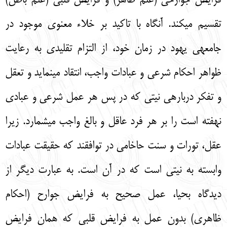
فرایض جوارحی (علم ظاهر) و فرایض قلبی (علم باطن)
تقسیم می­کند. آنگاه با تاکید بر خلاء معنوی موجود در
جامعه­ی یهود در زمان خود، از التزام تقلیدی به رعایت
ظواهر احکام شرعی و عبادات واجب، انتقاد می­نماید و تعقل
و تفکر درباره­ی نیتی که در پس هر عمل شرعی و عبادی
نهفته است را بر هر فرد عاقل و بالغ واجب می­شمارد. زیرا
عقل، تورات و سنت حاخامی در توافقند که حقیقت عبادات
وابسته به نیتی است که در آن است. به عبارت دیگر از
دیدگاه بحیا، عمل صحیح به فرایض جوارح (احکام
ظاهری) بدون عمل به فرایض قلبی که همان فرایض