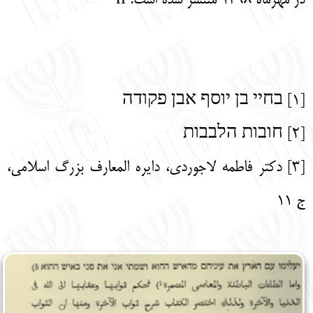
در مهرماه ‏۱۳۹8 منتشر شده است. n
[1] בחיי בן יוסף אבן פקודה
[2] חובות הלבבות
[3] دکتر فاطمه لاجوردی، دایره المعارف بزرگ اسلامی،
ج 11