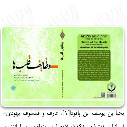
English
עברית
بحیا بن یوسف ابن پاقودا[1]، عارف و فیلسوف یهودی-