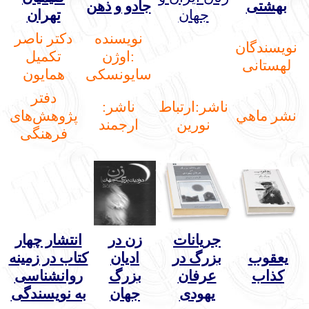
بهشتی
جادو و ذهن
جهان
تهران
نويسنده
دکتر ناصر
نویسندگان
:
اوژن
تکمیل
لهستانی
سایونسکی
همایون
دفتر
ناشر:
ارتباط
ناشر:
نشر ماهي
پژوهش‌های
نورین
ارجمند
فرهنگی
جریانات
زن در
انتشار چهار
یعقوب
بزرگ در
ادیان
کتاب در زمینه
کذاب
عرفان
بزرگ
روانشناسی
یهودی
جهان
به نویسندگی