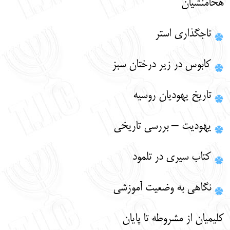
هخامنشيان
تاجگذاری استر
کابوس در زیر درختان سبز
تاريخ يهوديان روسيه
يهوديت – بررسي تاريخي
كتاب سيري در تلمود
نگاهی به وضعیت آموزشی
کلیمیان از مشروطه تا پایان