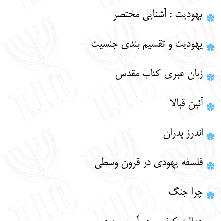
يهوديت : آشنايي مختصر
يهوديت و تقسيم ‏بندي جنسيت
زبان عبري كتاب مقدس
آئين قبالا
اندرز پدران
فلسفه يهودي در قرون وسطي
چرا جنگ