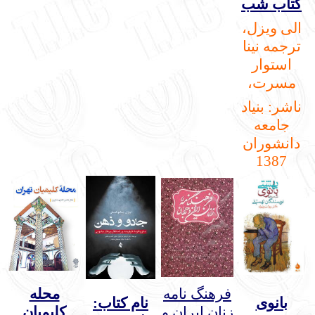
کتاب شب
الی ویزل،
ترجمه نینا
استوار
مسرت،
ناشر: بنیاد
جامعه
دانشوران
1387
فرهنگ نامه
محله
بانوی
نام کتاب:
زنان ایران و
کلیمیان