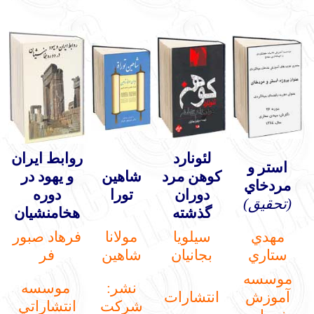
لئونارد
روابط ايران
استر و
كوهن مرد
شاهين
و يهود در
مردخاي
دوران
تورا
دوره
(تحقيق)
گذشته
هخامنشيان
مهدي
سيلويا
مولانا
فرهاد صبور
ستاري
بجانيان
شاهين
فر
موسسه
نشر:
موسسه
آموزش
انتشارات
شركت
انتشاراتي