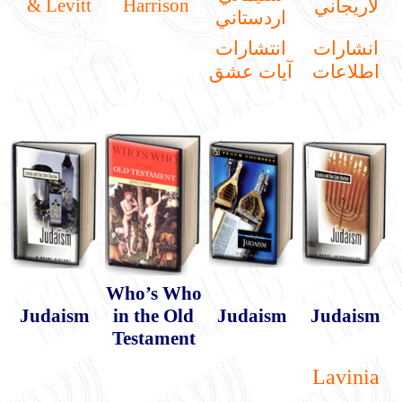
& Levitt
Harrison
لاريجاني
اردستاني
انشارات
انتشارات
اطلاعات
آيات عشق
Who’s Who
Judaism
in the Old
Judaism
Judaism
Testament
Lavinia