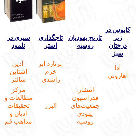
کابوس در
زیر
تاريخ يهوديان
تاجگذاری
سیری در
درختان
روسيه
استر
تلمود
سبز
برنارد ابر
آدين
آدا
خرم
اشتاين
آهارونی
راشدي
سالتز
انتشار:
مركز
فدراسيون
مطالعات و
جمعيت‌هاي
البرز
تحقيقات
يهودي
اديان و
روسيه
مذاهب قم