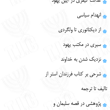
عدالت كيفري در آيين يهود
انهدام سياسي
از ديكتاتوري تا ولگردي
سيري در مكتب يهود
نزديك شدن به خداوند
شرحي بر كتاب فرزندان استر از
تاليف تا ترجمه
پژوهشي در قصه سليمان و