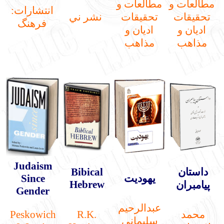
مطالعات و
مطالعات و
انتشارات:
تحقيقات
تحقيقات
نشر ني
فرهنگ
اديان و
اديان و
مذاهب
مذاهب
Judaism
داستان
Bibical
يهوديت
Since
Hebrew
پيامبران
Gender
عبدالرحيم
محمد
R.K.
Peskowich
سليماني