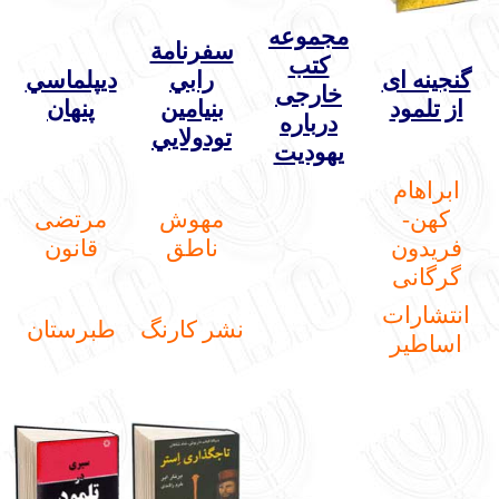
مجموعه
سفرنامة
کتب
گنجینه ای
رابي
ديپلماسي
خارجی
از تلمود
بنيامين
پنهان
درباره
تودولايي
یهودیت
ابراهام
کهن-
مهوش
مرتضی
فریدون
ناطق
قانون
گرگانی
انتشارات
نشر کارنگ
طبرستان
اساطیر