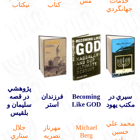
خدمات
مس
كتاب
نيكتاب
جهانگردي
پژوهشي
سيري در
Becoming
فرزندان
در قصه
Like GOD
مكتب يهود
استر
سليمان و
بلقيس
محمد علي
Michael
مهرناز
جلال
حسين
Berg
نصريه
ستاري
زاده