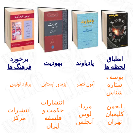
ا
طباق
برخورد
ن
پادیاوند
یهودیت
لحظه ها
فرهنگ ها
یوسف
ستاره
آمون نتصر
ايزيدور اپستاين
برنارد لوئیس
شناس
انتشارات
انجمن
مزدا-
حكمت و
انتشارات
کلیمیان
لوس
فلسفه
مرکز
تهران
آنجلس
ايران