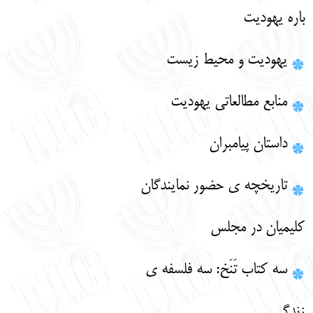
باره یهودیت
يهوديت و محيط زيست
منابع مطالعاتی یهودیت
داستان پيامبران
تاریخچه ی حضور نمایندگان
کلیمیان در مجلس
سه کتاب تَنَخ: سه فلسفه ی
زندگی