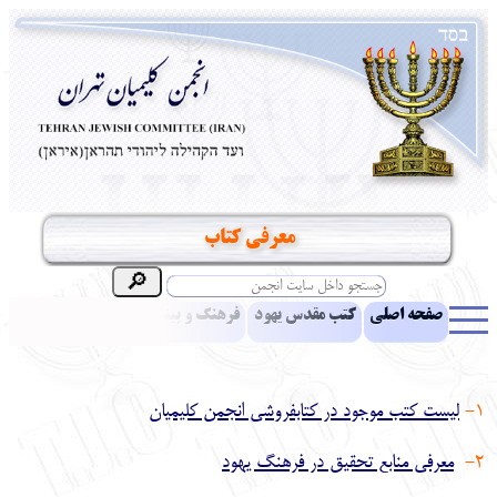
معرفي كتاب
صفحه اصلی
کتب مقدس یهود
فرهنگ و بینش یهود
اخبار
مقالات
ادبیات
آموزش زبان عبری
معرفی کتاب
بناهای تاریخی
1-
لیست کتب موجود در کتابفروشی انجمن کلیمیان
نشریه افق بینا
نرم‌افزار تحقیق
یهودیان جهان
آرشیو
آلبوم عکس
2-
معرفی منابع تحقیق در فرهنگ یهود
نهاد های انجمن
تماس باما
پرسش و پاسخ
انتقادات و پیشنهادات