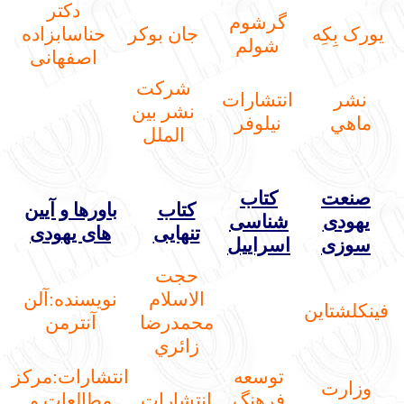
دکتر
گرشوم
يورک بِکِه
جان بوکر
حناسابزاده
شولم
اصفهانی
شرکت
نشر
انتشارات
نشر بین
ماهي
نیلوفر
الملل
صنعت
کتاب
کتاب
باورها و آیین
یهودی
شناسی
تنهایی
های یهودی
سوزی
اسراییل
حجت
الاسلام
نويسنده:آلن
فینکلشتاین
محمدرضا
آنترمن
زائري
توسعه
انتشارات:مركز
وزارت
فرهنگ
انتشارات
مطالعات و