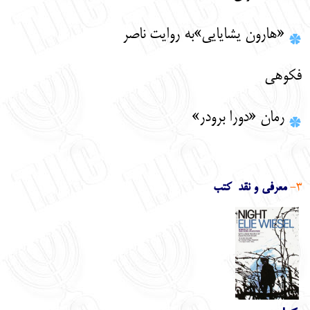
«هارون یشایایی»به روایت ناصر
فکوهی
رمان «دورا برودر»
3-
معرفی و نقد کتب