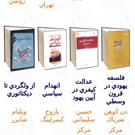
روشن
تهران
فلسفه
عدالت
يهودي در
انهدام
از ولگردي تا
كيفري در
قرون
سياسي
ديكتاتوري
آي
ين يهود
وسطي
دن كوهن
حسين
باروخ
ويليام
شرباك
سليماني
كيمرلينگ
شايرر
مركز
مركز