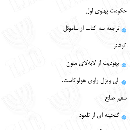
حکومت پهلوی اول
ترجمه سه کتاب از ساموئل
کوشنر
یهودیت از لابه‌لای متون
الی ویزل راوی هولوکاست،
سفیر صلح
گنجينه ‏اي از تلمود