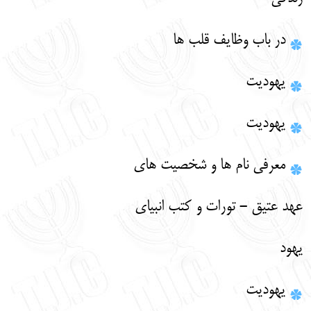
در باب وظایف قلب ها
يهوديت
يهوديت
معرفي نام ‏ها و شخصيت‏ هاي
عهد عتيق - تورات و كتب انبياي
يهود
يهوديت