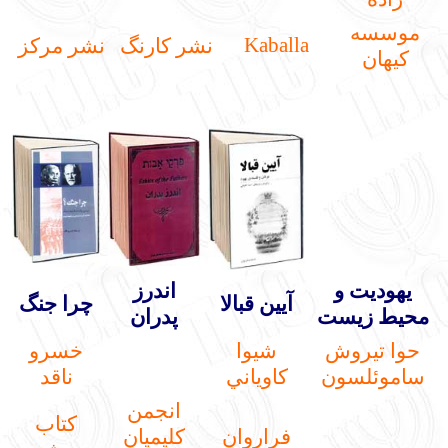
موسسه
Kaballa
نشر كارنگ
نشر مركز
كيهان
يهوديت و
اندرز
آيين قبالا
چرا جنگ
محيط زيست
پدران
حوا تيروش
شيوا
خسرو
ساموئلسون
كاوياني
ناقد
انجمن
كتاب
فراروان
كليميان