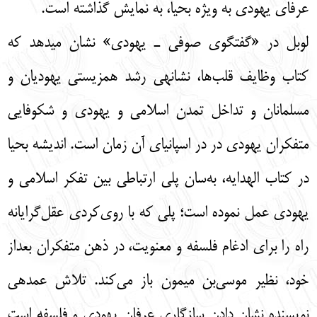
عرفای یهودی به ویژه بحیا، به نمایش گذاشته است.
لوبل در «گفتگوی صوفی ـ یهودی» نشان می­دهد که
کتاب وظایف قلب‌ها، نشانه­ی رشد همزیستی یهودیان و
مسلمانان و تداخل تمدن اسلامی و یهودی و شکوفایی
متفکران یهودی در در اسپانیای آن زمان است. اندیشه بحیا
در کتاب الهدایه، به‌سان پلی ارتباطی بین تفکر اسلامی و
یهودی عمل نموده است؛ پلی که با روی‌کردی عقل‌گرایانه
راه را برای ادغام فلسفه و معنویت، در ذهن متفکران بعداز
خود، نظیر موسی‌بن میمون باز می‌کند. تلاش عمده­ی
نویسنده نشان دادن سازگاری عرفان یهودی و فلسفه است