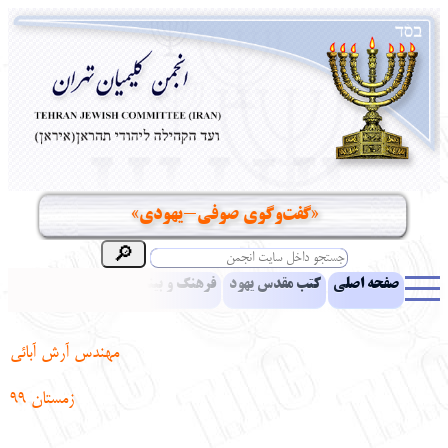
«گفت‌وگوی صوفی-یهودی»
صفحه اصلی
کتب مقدس یهود
فرهنگ و بینش یهود
اخبار
مقالات
ادبیات
آموزش زبان عبری
معرفی کتاب
بناهای تاریخی
مهندس آرش آبائی
نشریه افق بینا
نرم‌افزار تحقیق
یهودیان جهان
آرشیو
آلبوم عکس
زمستان 99
نهاد های انجمن
تماس باما
پرسش و پاسخ
انتقادات و پیشنهادات