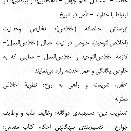
خلقت - استدلال نظم جهان - ناهنجاری­ها و بی­نظمی­ها در
ارتباط با خداوند - تأمل در تاریخ
·پرستش خالصانه (اخلاص): تخلیص وحدانیت
(اخلاص‌التوحید)، خلوص در نیتِ اعمال (اخلاص‌العمل)-
لازمة اخلاص‌التوحید و اخلاص‌العمل - معایبی که به
خلوص یگانگی و عمل خدشه وارد می‌نمایند
·عقل، شریعت و راهی به روح: نظریة اخلاقی
معتزله
·معنویت دین: دسته­بندی دوگانه: وظایف قلب و وظایف
جوارح - تقسیم‌بندی سه­گانه­ی احکام کتاب مقدس: