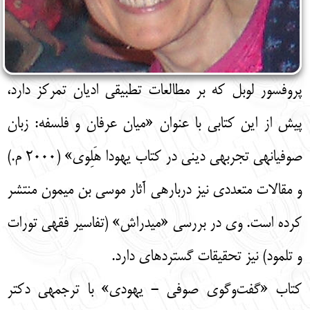
پروفسور لوبل که بر مطالعات تطبیقی ادیان تمرکز دارد،
پیش از این کتابی با عنوان «میان عرفان و فلسفه: زبان
صوفیانه­ی تجربه­ی دینی در کتاب یهودا هَلِوی» (2000 م.)
و مقالات متعددی نیز درباره­ی آثار موسی بن میمون منتشر
کرده است. وی در بررسی «میدراش» (تفاسیر فقهی تورات
و تلمود) نیز تحقیقات گسترده­ای دارد.
کتاب «گفت‌وگوی صوفی - یهودی» با ترجمه­ی دکتر