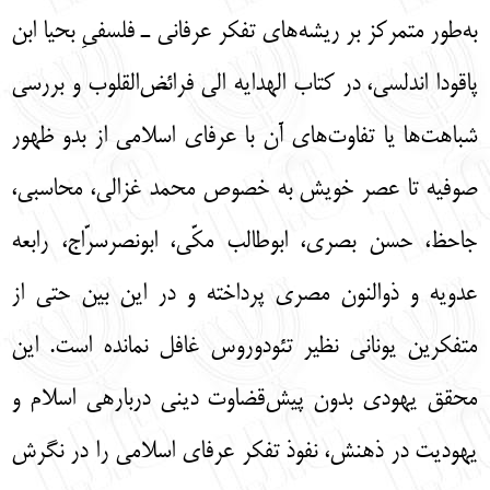
به‌طور متمرکز بر ریشه‌های تفکر عرفانی ـ فلسفیِ بحیا ابن
پاقودا اندلسی، در کتاب الهدایه الی فرائض‌القلوب و بررسی
شباهت‌ها یا تفاوت‌های آن با عرفای اسلامی از بدو ظهور
صوفیه تا عصر خویش به خصوص محمد غزالی، محاسبی،
جاحظ، حسن بصری، ابوطالب مکّی، ابونصرسرّاج، رابعه
عدویه و ذوالنون مصری پرداخته و در این بین حتی از
متفکرین یونانی نظیر تئودوروس غافل نمانده است. این
محقق یهودی بدون پیش‌قضاوت دینی درباره­ی اسلام و
یهودیت در ذهنش، نفوذ تفکر عرفای اسلامی را در نگرش