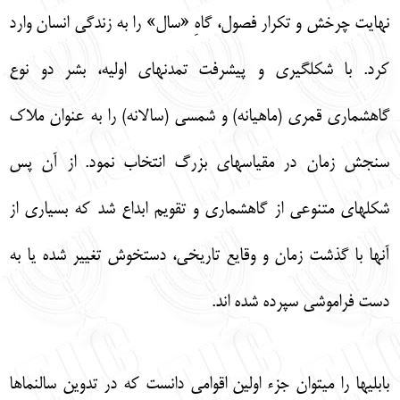
نهايت چرخش و تكرار فصول، گاهِ «سال» را به زندگي انسان وارد
كرد. با شكلگيري و پيشرفت تمدنهاي اوليه، بشر دو نوع
گاهشماري قمري (ماهيانه) و شمسي (سالانه) را به عنوان ملاك
سنجش زمان در مقياسهاي بزرگ انتخاب نمود. از آن پس
شكلهاي متنوعي از گاهشماري و تقويم ابداع شد كه بسياري از
آنها با گذشت زمان و وقايع تاريخي، دستخوش تغيير شده يا به
دست فراموشي سپرده شده اند.
بابليها را ميتوان جزء اولين اقوامي دانست كه در تدوين سالنماها