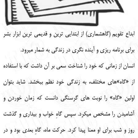
ابداع تقويم (گاهشماري) از ابتدايي ترين و قديمي
ترين ابزار بشر
براي برنامه ريزي و آينده نگري در زندگي به شمار ميرود.
انسان از زماني كه خود را شناخت سعي بر آن داشت كه با استفاده
از «گاه»هاي مختلف، به زندگي خود نظم ببخشد. شايد بتوان
اولين «گاه» را نوبت هاي گرسنگي دانست كه زمان خوردن و
آشاميدن را مشخص ميكرد. سپس گاهِ خواب و بيداري و گذشت
روز و شب براي او معنا پيدا كرد. حركت ماه، گاهِ بعدي بود و در