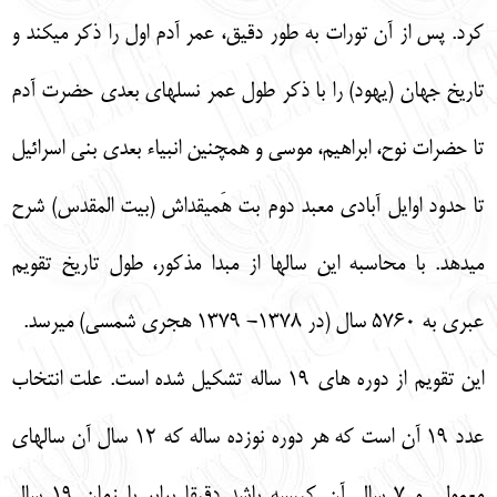
كرد. پس از آن تورات به طور دقيق، عمر آدم اول را ذكر ميكند و
تاريخ جهان (يهود) را با ذكر طول عمر نسلهاي بعدي حضرت آدم
تا حضرات نوح، ابراهيم، موسي و همچنين انبياء بعدي بني اسرائيل
تا حدود اوايل آبادي معبد دوم بت هَميقداش (بيت المقدس) شرح
ميدهد. با محاسبه اين سالها از مبدا مذكور، طول تاريخ تقويم
عبري به 5760 سال (در 1378- 1379 هجري شمسي) ميرسد.
اين تقويم از دوره هاي 19 ساله تشكيل شده است. علت انتخاب
عدد 19 آن است كه هر دوره نوزده ساله كه 12 سال آن سالهاي
معمولي و 7 سال آن كبيسه باشد دقيقا برابر با زمان 19 سال