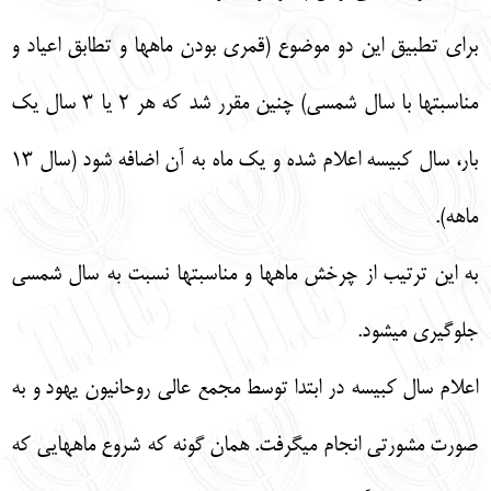
براي تطبيق اين دو موضوع (قمري بودن ماهها و تطابق اعياد و
مناسبتها با سال شمسي) چنين مقرر شد كه هر 2 يا 3 سال يك
بار، سال كبيسه اعلام شده و يك ماه به آن اضافه شود (سال 13
ماهه).
به اين ترتيب از چرخش ماهها و مناسبتها نسبت به سال شمسي
جلوگيري ميشود.
اعلام سال كبيسه در ابتدا توسط مجمع عالي روحانيون يهود و به
صورت مشورتي انجام ميگرفت. همان گونه كه شروع ماههايي كه