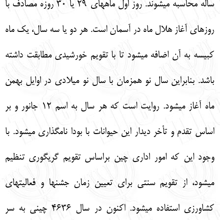
ساله محاسبه ميشوند. روز اول ماههاي 29 يا 30 روزه مصادف با
روزهاي آغاز هلال ماه در آسمان است. هر دو يا سه سال، يك ماه
كبيسه به آن اضافه ميشود تا با تقويم خورشيدي مطابقت داشته
باشد. بنابراين سال نو همزمان با سال نو ميلادي در اوايل بهمن
ماه آغاز ميشود. روايت است كه هر سال به اسم 12 جانور و بر
اساس تقدم و تأخر ديدار اين حيوانات با بودا نامگذاري ميشود. با
وجود اين كه امور اداري چين براساس تقويم گريگوري تنظيم
ميشود، از تقويم سنتي براي تعيين زمان جشنها و فعاليتهاي
كشاورزي استفاده ميشود. اكنون در سال 4636 چيني به سر