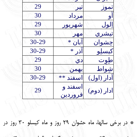
29
تموز
تير
30
آو
مرداد
29
اِلول
شهريور
30
تيشري
مهر
30-29
حِشوان
آبان *
30-29
كيسلِو
آذر *
29
طِوِت
دي
30
شِواط
بهمن
30-29
اَدار (اول)
اسفند **
اسفند و
29
ادار (دوم)
فروردين
* در برخي سالها، ماه حشوان 29 روز و ماه كيسلو 30 روز در