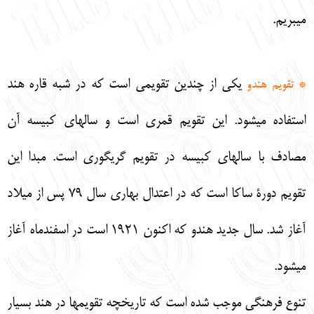
ميبريم.
يكي از چندين تقويمي است كه در شبه قاره هند
* تقويم هندو
استفاده ميشود. اين تقويم قمري است و سالهاي كبيسه آن
مصادف با سالهاي كبيسه در تقويم گريگوري است. مبدا اين
تقويم دورة ساكا است كه در اعتدال بهاري سال 79 پس از ميلاد
آغاز شد. سال جديد هندو كه اكنون 1921 است در اسفندماه آغاز
ميشود.
تنوع فرهنگي موجب شده است كه تاريخچه تقويمها در هند بسيار