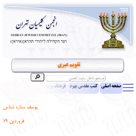
تقويم عبري
صفحه اصلی
کتب مقدس یهود
فرهنگ و بینش یهود
اخبار
مقالات
ادبیات
آموزش زبان عبری
معرفی کتاب
بناهای تاریخی
يوسف ستاره شناس
نشریه افق بینا
نرم‌افزار تحقیق
یهودیان جهان
آرشیو
آلبوم عکس
فروردين 79
نهاد های انجمن
تماس باما
پرسش و پاسخ
انتقادات و پیشنهادات