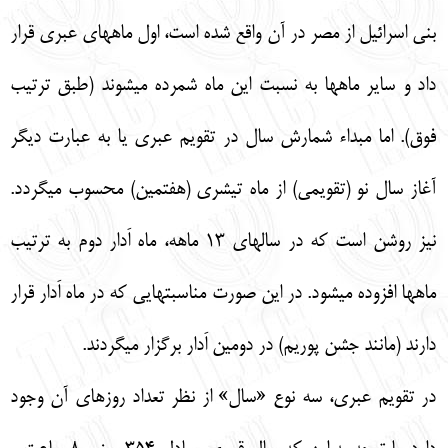
بني اسرائيل از مصر در آن واقع شده است، اول ماههاي عبري قرار
داد و ساير ماهها به نسبت اين ماه شمرده ميشوند (طبق ترتيب
فوق). اما مبداء شمارش سال در تقويم عبري يا به عبارت ديگر
آغاز سال نو (تقويمي) از ماه تيشري (هفتمين) محسوب ميگردد.
نيز روشن است كه در سالهاي 13 ماهه، ماه اَدار دوم به ترتيب
ماهها افزوده ميشود. در اين صورت مناسبتهايي كه در ماه اَدار قرار
دارند (مانند جشن پوريم) در دومين اَدار برگزار ميگردند.
در تقويم عبري، سه نوع «سال» از نظر تعداد روزهاي آن وجود