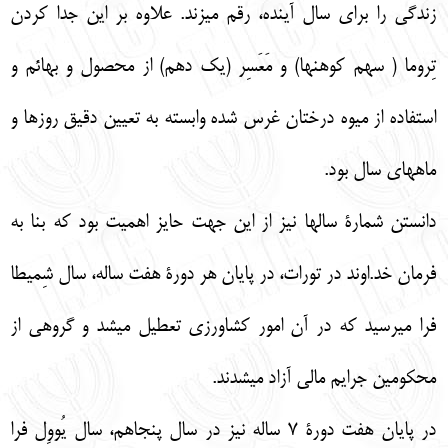
زندگي را براي سال آينده، رقم ميزند. علاوه بر اين جدا كردن
تِروما ( سهم كوهنها) و مَعَسِر (يك دهم) از محصول و بهائم و
استفاده از ميوه درختان غرس شده وابسته به تعيين دقيق روزها و
ماههاي سال بود.
دانستن شمارة سالها نيز از اين جهت حايز اهميت بود كه بنا به
فرمان خد.اوند در تورات، در پايان هر دورة هفت ساله، سال شِميطا
فرا ميرسيد كه در آن امور كشاورزي تعطيل ميشد و گروهي از
محكومين جرايم مالي آزاد ميشدند.
در پايان هفت دورة 7 ساله نيز در سال پنجاهم، سال يُووِل فرا