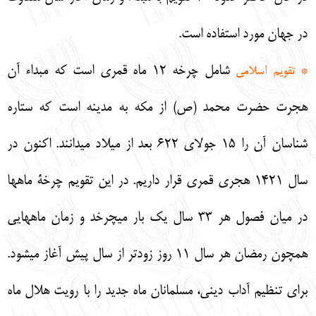
در جهان مورد استفاده است.
شامل چرخه 12 ماه قمري است كه مبداء آن
* تقويم اسلامي
هجرت حضرت محمد (ص) از مكه به مدينه است كه ستاره
شناسان آن را 15 جولاي 622 بعد از ميلاد ميدانند. اكنون در
سال 1421 هجري قمري قرار داريم. در اين تقويم چرخة ماهها
در ميان فصول هر 33 سال يك بار ميچرخد و زمان ماههايي
همچون رمضان هر سال 11 روز زودتر از سال پيش آغاز ميشود.
براي تنظيم آداب ديني، مسلمانان ماه جديد را با رويت هلال ماه