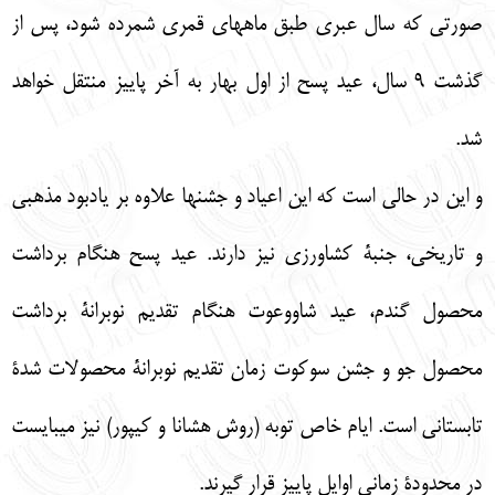
صورتي كه سال عبري طبق ماههاي قمري شمرده شود، پس از
گذشت 9 سال، عيد پسح از اول بهار به آخر پاييز منتقل خواهد
شد.
و اين در حالي است كه اين اعياد و جشنها علاوه بر يادبود مذهبي
و تاريخي، جنبة كشاورزي نيز دارند. عيد پسح هنگام برداشت
محصول گندم، عيد شاووعوت هنگام تقديم نوبرانة برداشت
محصول جو و جشن سوكوت زمان تقديم نوبرانة محصولات شدة
تابستاني است. ايام خاص توبه (روش هشانا و كيپور) نيز ميبايست
در محدودة زماني اوايل پاييز قرار گيرند.