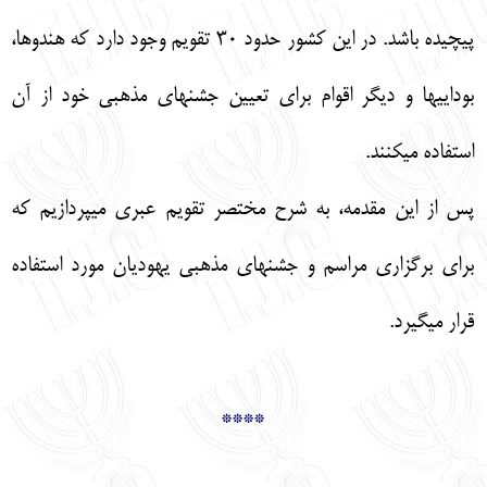
پيچيده باشد. در اين كشور حدود 30 تقويم وجود دارد كه هندوها،
بوداييها و ديگر اقوام براي تعيين جشنهاي مذهبي خود از آن
استفاده ميكنند.
پس از اين مقدمه، به شرح مختصر تقويم عبري ميپردازيم كه
براي برگزاري مراسم و جشنهاي مذهبي يهوديان مورد استفاده
قرار ميگيرد.
****