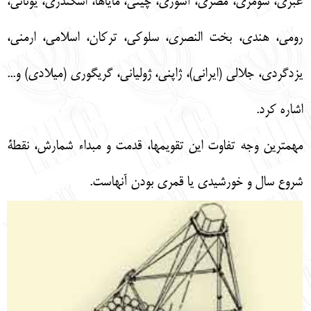
عبري، سومري، مصري، آشوري، چيني، ماياها، اسكندري، يوناني،
رومي، هندي، بخت النصري، سلوكي، تركان، اسلامي، ارمني،
يزدگردي، جلالي (ايراني)، ژاپني، ژولياني، گريگوري (ميلادي) و...
اشاره كرد.
مهمترين وجه تفاوت اين تقويمها، قدمت و مبداء شمارش، نقطة
شروع سال و خورشيدي يا قمري بودن آنهاست.