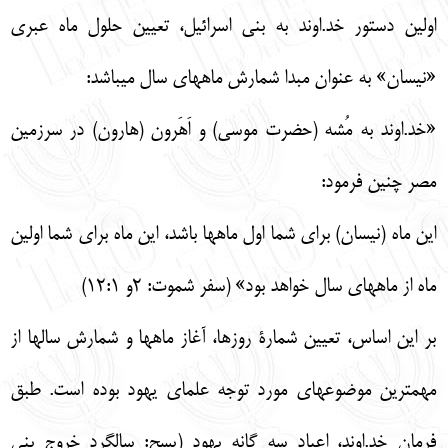
اولين دستور خد.اوند به بني اسرائيل، تعيين حلول ماه عبري
«نيسان» به عنوان مبدا شمارش ماههاي سال ميباشد:
«خد.اوند به مُشه (حضرت موسي) و اَهَرون (هارون) در سرزمين
مصر چنين فرمود:
اين ماه (نيسان) براي شما اول ماهها باشد، اين ماه براي شما اولين
ماه از ماههاي سال خواهد بود» (سفر شموت: 2و 12:1)
بر اين اساس، تعيين شمارة روزها، آغاز ماهها و شمارش سالها از
مهمترين موضوعهاي مورد توجه علماي يهود بوده است. طبق
فرمان خد.اوند، اعياد سه گانه يهود (پسح: سالگرد خروج بني