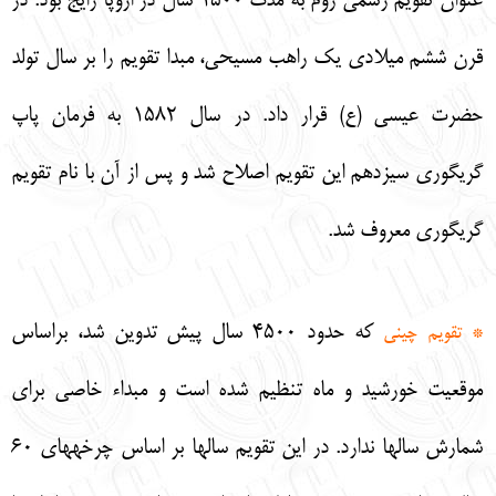
عنوان تقويم رسمي روم به مدت 1500 سال در اروپا رايج بود. در
قرن ششم ميلادي يك راهب مسيحي، مبدا تقويم را بر سال تولد
حضرت عيسي (ع) قرار داد. در سال 1582 به فرمان پاپ
گريگوري سيزدهم اين تقويم اصلاح شد و پس از آن با نام تقويم
گريگوري معروف شد.
كه حدود 4500 سال پيش تدوين شد، براساس
* تقويم چيني
موقعيت خورشيد و ماه تنظيم شده است و مبداء خاصي براي
شمارش سالها ندارد. در اين تقويم سالها بر اساس چرخههاي 60