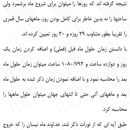
نتيجه گرفته اند كه روزها را ميتوان براي شروع ماه برشمرد ولي
ساعتها را نه بدين خاطر براي كامل بودن روز، ماههاي سال قمري
را تقريبا بطور متناوب 29 روزه و 30 روز تعيين كرده اند.
با دانستن زمان حلول ماه قبل (فعلي) و اضافه كردن زمان يك
روز و دوازده ساعت و 1080/793 ساعت ميتوان زمان حلول ماه
بعد را محاسبه نمود و با اضافه نمودن زمان ذكر شده به حلول ماه
بعد و ماههاي آتي حتي تا انتهاي جهان ميتوان حلول ماهها را
محاسبه كرد.
طبق آيه اي كه از تورات ذكر شد، خد.اوند ماه نيسان را كه خروج