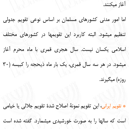
آغاز ميكنند.
اما امور مدني كشورهاي مسلمان بر اساس نوعي تقويم جدولي
تنظيم ميشود. البته كاربرد اين تقويمها در كشورهاي مختلف
اسلامي يكسان نيست. سال هجري قمري با ماه محرم آغاز
ميشود. در هر سه سال قمري، يك بار ماه ذيحجه را كبيسه (30
روزه) ميگيرند.
، اين تقويم نمونة اصلاح شدة تقويم جلالي يا خيامي
* تقويم ايراني
است كه سالها را به صورت خورشيدي ميشمارد. گفته شده است