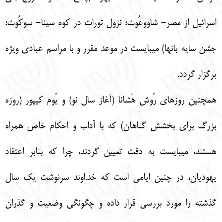
اسرائيل از مصر- شاووعُوت: نزول تورات در كوه سينا- سوكُوت:
جشن سايه بانها) ميبايست در موعد مقرر و با مراسم عبادي ويژه
برگزار گردد.
همچنين روزهاي رُوش هَشانا (آغاز سال نو) و يُوم كيپور (روزه
بزرگ براي بخشش گناهان) كه با آداب و احكام خاص همراه
هستند، ميبايست به دقت تعيين گردند، چرا كه بنابر اعتقاد
يهوديان، در چنين ايامي است كه خد.اوند سرنوشت يك سال
گذشته را مورد بررسي قرار داده و چگونگي وضعيت و گذران