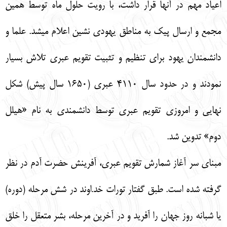
اعياد مهم در آنها قرار داشت، با رويت حلول ماه توسط همين
مجمع و ارسال پيك به مناطق يهودي نشين اعلام ميشد. علما و
دانشمندان يهود براي تنظيم و تثبيت تقويم عبري تلاش بسيار
نمودند و در حدود سال 4110 عبري (1650 سال پيش) شكل
نهايي و امروزي تقويم عبري توسط دانشمندي به نام «هيلل
دوم» تدوين شد.
مبناي سر آغاز شمارش تقويم عبري، آفرينش حضرت آدم در نظر
گرفته شده است. طبق گفتار تورات خد.اوند در شش مرحله (دوره)
يا شبانه روز جهان را آفريد و در آخرين مرحله، بشر متعقل را خلق