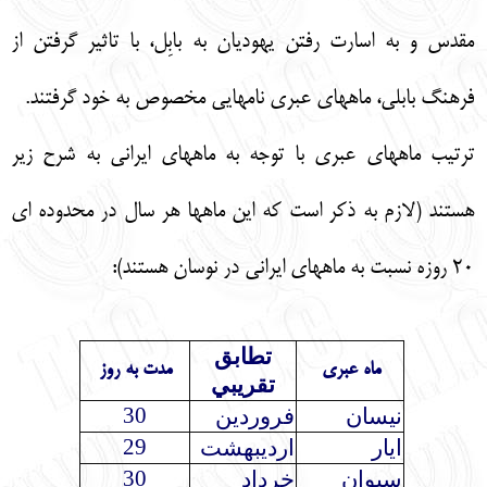
مقدس و به اسارت رفتن يهوديان به بابِل، با تاثير گرفتن از
فرهنگ بابلي، ماههاي عبري نامهايي مخصوص به خود گرفتند.
ترتيب ماههاي عبري با توجه به ماههاي ايراني به شرح زير
هستند (لازم به ذكر است كه اين ماهها هر سال در محدوده اي
20 روزه نسبت به ماههاي ايراني در نوسان هستند):
تطابق
ماه عبري
مدت به روز
تقريبي
30
نيسان
فروردين
29
ايار
ارديبهشت
30
سيوان
خرداد