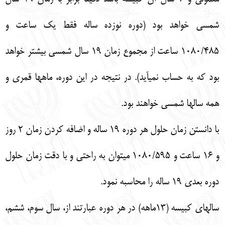
شمسي خواهد بود (دوره نوزده ساله فقط يك ساعت و
1080/485 ساعت از مجموع زمان 19 سال شمسي بيشتر خواهد
بود كه به حساب نميآيد). در نتيجه در اين دوره، ماهها قمري و
همه سالها شمسي خواهند بود.
با دانستن زمان حلول هر دوره 19 ساله و اضافه كردن زمان 2 روز
و 16 ساعت و 1080/595 ميتوان به راحتي و با دقت زمان حلول
دوره بعدي 19 ساله را محاسبه نمود.
سالهاي كبيسه (13ماهه) در هر دوره عبارتند از، سال سوم، ششم،