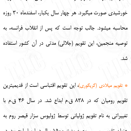
خورشيدي صورت ميگيرد. هر چهار سال يكبار، اسفندماه 30 روزه
محاسبه ميشود. جالب توجه است كه پس از انقلاب فرانسه، به
توصيه منجمين، اين تقويم (جلالي) مدتي در آن كشور استفاده
شد.
، اين تقويم اقتباسي است از قديميترين
* تقويم ميلادي (گريگوري)
تقويم روميان كه در 838 ق.م ابداع شد. در سال 46 ق.م با
تغييراتي به نام تقويم ژولياني توسط ژوليوس سزار قيصر روم به