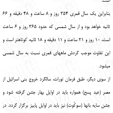
است.
بنابراين يك سال قمري 354 روز و 8 ساعت و 48 دقيقه و 66
ثانيه خواهد بود و از سال شمسي كه حدود 365 روز و 6 ساعت
است، 10 روز و 21 ساعت و 11 دقيقه و 18 ثانيه كوتاهتر است و
اين تفاوت موجب گردش ماههاي قمري نسبت به سال شمسي
ميشود.
از سوي ديگر، طبق فرمان تورات، سالگرد خروج بني اسرائيل از
مصر (عيد پسح) همواره بايد در اوايل بهار جشن گرفته شود و
جشن سايه بانها (سوكُوت) نيز بايد در اوايل پاييز برگزار گردد. در