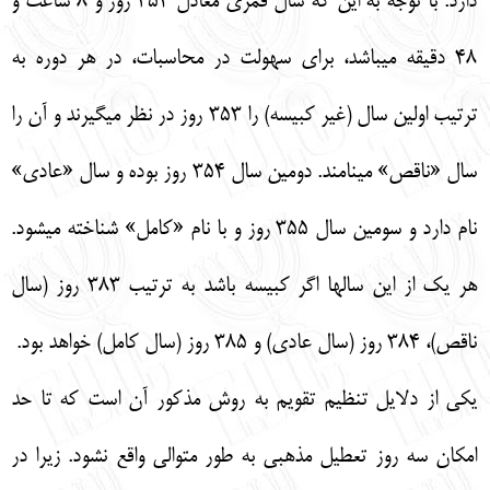
دارد. با توجه به اين كه سال قمري معادل 354 روز و 8 ساعت و
48 دقيقه ميباشد، براي سهولت در محاسبات، در هر دوره به
ترتيب اولين سال (غير كبيسه) را 353 روز در نظر ميگيرند و آن را
سال «ناقص» مينامند. دومين سال 354 روز بوده و سال «عادي»
نام دارد و سومين سال 355 روز و با نام «كامل» شناخته ميشود.
هر يك از اين سالها اگر كبيسه باشد به ترتيب 383 روز (سال
ناقص)، 384 روز (سال عادي) و 385 روز (سال كامل) خواهد بود.
يكي از دلايل تنظيم تقويم به روش مذكور آن است كه تا حد
امكان سه روز تعطيل مذهبي به طور متوالي واقع نشود. زيرا در