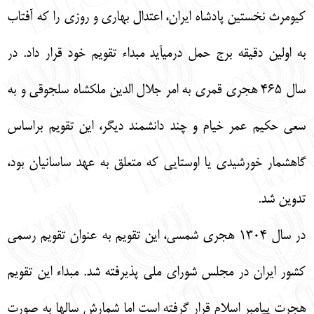
كيومرث نخستين پادشاه ايران، اعتدال بهاري و روزي را كه آفتاب
به اولين دقيقه برج حمل درميآيد مبداء تقويم خود قرار داد. در
سال 465 هجري قمري به امر جلال الدين ملكشاه سلجوقي و به
سعي حكيم عمر خيام و چند دانشمند ديگر، اين تقويم براساس
گاهشمار خورشيدي يا اوستايي كه متعلق به عهد ساسانيان بود،
تدوين شد.
در سال 1304 هجري شمسي، اين تقويم به عنوان تقويم رسمي
كشور ايران در مجلس شوراي ملي پذيرفته شد. مبداء اين تقويم
هجرت پيامبر اسلام قرار گرفته است اما شمارش سالها به صورت