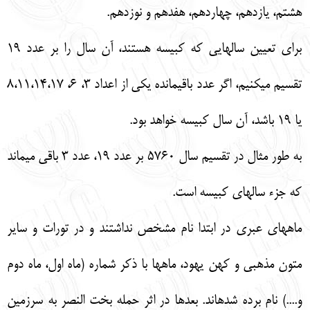
هشتم، يازدهم، چهاردهم، هفدهم و نوزدهم.
براي تعيين سالهايي كه كبيسه هستند، آن سال را بر عدد 19
تقسيم ميكنيم، اگر عدد باقيمانده يكي از اعداد 3، 6، 8،11،14،17
يا 19 باشد، آن سال كبيسه خواهد بود.
به طور مثال در تقسيم سال 5760 بر عدد 19، عدد 3 باقي ميماند
كه جزء سالهاي كبيسه است.
ماههاي عبري در ابتدا نام مشخص نداشتند و در تورات و ساير
متون مذهبي و كهن يهود، ماهها با ذكر شماره (ماه اول، ماه دوم
و....) نام برده شدهاند. بعدها در اثر حمله بخت النصر به سرزمين