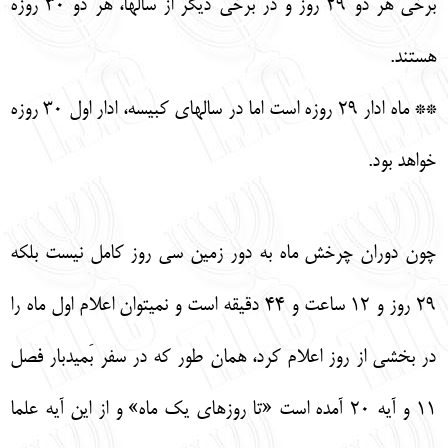
برخي هر دو 29 روز و در برخي ديگر از سالها، هر دو 30 روزه
هستند.
** ماه ادار 29 روزه است اما در سالهاي كبيسه، ادار اول 30 روزه
خواهد بود.
چون دوران چرخش ماه به دور زمين سي روز كامل نيست بلكه
29 روز و 12 ساعت و 44 دقيقه است و نميتوان اعلام اول ماه را
در بخشي از روز اعلام كرد، همان طور كه در سفر بَميدبار فصل
11 و آيه 20 آمده است «تا روزهاي يك ماه» و از اين آيه علما