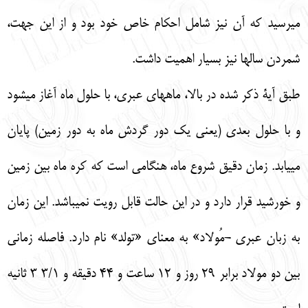
ميرسيد كه آن نيز شامل احكام خاص خود بود و از اين جهت،
شمردن سالها نيز بسيار اهميت داشت.
طبق آية ذكر شده در بالا، ماههاي عبري، با حلول ماه آغاز ميشود
و با حلول بعدي (يعني يك دور گردش ماه به دور زمين) پايان
مييابد. زمان دقيق شروع ماه، هنگامي است كه كره ماه بين زمين
و خورشيد قرار دارد و در اين حالت قابل رويت نميباشد. اين زمان
به زبان عبري -مُولاد» به معناي «تولد» نام دارد. فاصله زماني
بين دو مولاد برابر 29 روز و 12 ساعت و 44 دقيقه و 3/1 3 ثانيه