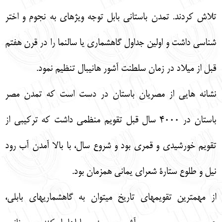
تلاش كردند. تمدن باستاني بابل توجه ويژهاي به نجوم و اختر
شناسي داشت و اولين جداول گاهشماري يا سالنما را در قرن هفتم
قبل از ميلاد در زمان سلطنت آشور هانيبال تنظيم نمود.
نشانه هايي از مصريان باستان در دست است كه تمدن مصر
باستان در 4000 سال قبل تقويم منظمي داشت كه تركيبي از
تقويم خورشيدي و قمري بود و شروع سال، با بالا آمدن آب رود
نيل و طلوع ستارة شعراي يماني همزمان بود.
از مهمترين تقويمهاي تاريخ ميتوان به گاهشماريهاي بابلي،