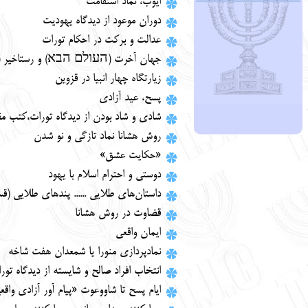
ایوب، نماد استقامت
دوران موعود از دیدگاه یهودیت
عدالت و برکت در احکام تورات
جهان آخرت (העולם הבא) و رستاخیر (ת
زیارتگاه چهار انبیا در قزوین
پسح، عید آزادی
شادی و شاد بودن از دیدگاه تورات،کتب مق
روش هشانا نماد تازگی و نو شدن
«حکایت عشق»
دوستی و احترام اسلام با یهود
داستان‌های طلایی ...... پندهای طلایی (ق
قضاوت در روش هشانا
ایمان واقعی
نمادپردازی منورا یا شمعدان هفت شاخه
انتخاب افراد صالح و شایسته از دیدگاه ت
ایام پسح تا شاووعوت «پیام آور آزادی واق