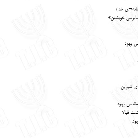
خانه¬ی خدا)
ابرسی خویشتن»
س یهود
ی شیرین
 مقدس یهود
ت قبالا
ود