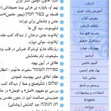
استرا خاتون: دومین استر ایران
ادبیات
نهم آو، یادواره ی خرابی بیت همیقداش (
آموزش زبان عبری
فلسفه ی בעור חמץ (بیعور حامص)«حس
معرفی کتاب
جشن و شادمانی برای تورات
بناهای تاریخی
شاووعوت، عید گل ها
نشریه افق بینا
ایلانوت جشن درختان از دیدگاه کتب مقد
نرم‌افزار تحقیق
ایلانوت، حیاتی دوباره
یهودیان جهان
زیارتگاه هاراو اورشرگا، ضربانی در قلب یزد
آرشیو
سلیحوت، ایام بخشایش
طلاق در آیین یهود
آلبوم عکس
ספירת העומר سفیرت هاعُومر : انتظار
نهاد های انجمن
نظام اخلاق دینی یهودیت تلمودی
تماس باما
שלום ( شالُم)صلح و صفا از دیدگاه کتب
پرسش و پاسخ
بررسی دو مفهوم «اصل» و «وصل» در حکم
انتقادات و پیشنهادات
همزیستی مسالمت آمیز در متون مقدس یه
English
חג חנוכה عید گشایش (روشنایی)
עברית