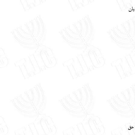
يان
 حق