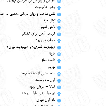
آموزش و پرورش نزد ايرانيان يهودى
جشن شاووعوت
نقش مذهب و روان درماني مذهبي در جسم
تونل حزقیا
دانش قدیم
گردهم آمدن براي گفتگو
حجاب در يهود
«يهوديت قشري» و «يهوديت نبوي»
مزوزا
فلسفه نماز
پوریم
سقط جنين از ديدگاه يهود
الول ماه رحمت
کبالا – عرفان یهود
فريسيان «پارسايان يهود»
ماه الول عبری