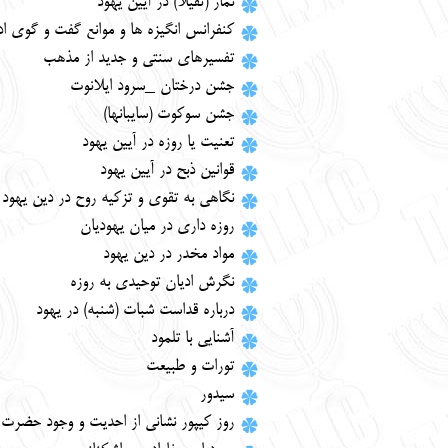
نماز (تفيلا) در آيين يهود
كنفرانس انگيزه ‏ها و موانع گفت و گوي اد
تفسيرهاي سنتي و جديد از مذهب
جشن درختان _سرود ایلانوت
جشن سوكوت (سايبانها)
تعنيت يا روزه در آيين يهود
قوانين ذبح در آيين يهود
نگاهي به تقوي و تزكيه روح در دين يهود
روزه داري در ميان يهوديان
مواد مخدر در دين يهود
نگرش اديان توحيدي به روزه
درباره قداست شبات (شنبه) در يهود
آشنايي با تلمود
تورات و طبيعت
سيدور
روز كيپور نشاني از احديت و وجود حضرت