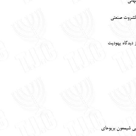
هانی
-کشروت صنعتی
دیدگاه یهودیت
بی شیمعون بریوحای