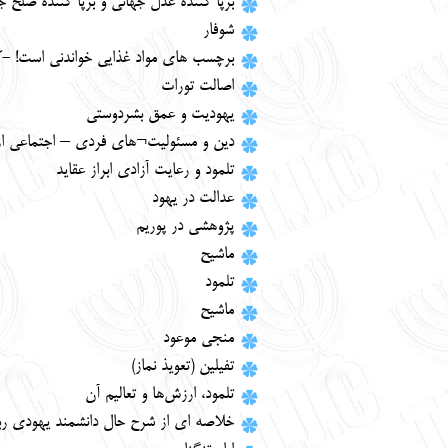
برپا کننده عدل جهانی و برپا کننده صلح ج
شوفار
برچسب های مواد غذایی خواندنی است! 
اصالت تورات
یهودیت و عمق بشردوستی
دین و مسئولیت¬های فردی – اجتماعی از 
تلمود و رعایت آزادی ابراز عقاید
عدالت در یهود
پژوهشی در پوریم
ماشیح
تلمود
ماشیح
منجی موعود
تفیلین (تعویذ نماز)
تلمود، ارزش‌ها و تعالیم آن
خلاصه ای از شرح حال دانشمند یهودی ر