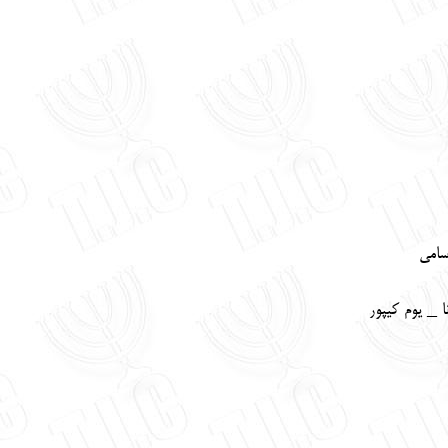
سامي
 _ يوم كيپور