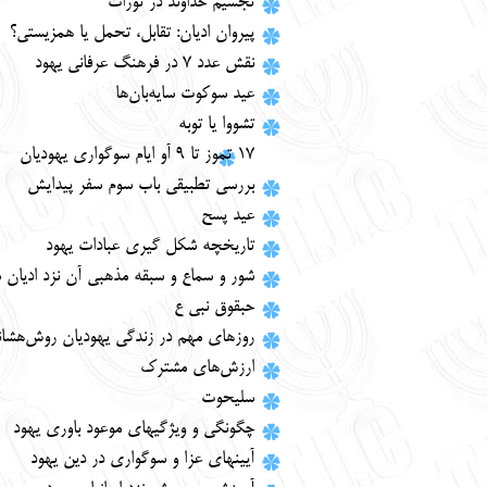
تجسیم خداوند در تورات
پیروان ادیان: تقابل، تحمل یا همزیستی؟
نقش عدد 7 در فرهنگ عرفانی یهود
عید سوکوت سایه‌بان‌ها
تشووا یا توبه
17 تموز تا 9 آو ایام سوگواری یهودیان
بررسي تطبيقي باب سوم سفر پيدايش
عید پسح
تاریخچه شکل گیری عبادات یهود
شور و سماع و سبقه مذهبي آن نزد اديان 
حبقوق نبي ع
روزهاي مهم در زندگي يهوديان روش‌هشانا
ارزش‌هاي مشترك
سليحوت
چگونگی و ویژگیهای موعود باوری یهود
آيين‏هاي عزا و سوگواري در دين يهود