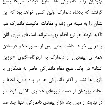
یهودیان را با دانمارکی ها مطرح کردند، صریحا پاسخ
گرفتند که پادشاه دانمارک اولین کسی خواهد بود که این
نشان را به سینه می زند، و مقامات حکومت دانمارک هم
تاکید کردند هر نوع اقدام یهودستیزانه، استعفای فوری آنان
را در پی خواهد داشت. حتی پس از صدور حکم فرستادن
همه ی یهودیان از دانمارک به اردوگاه-گتوی «ترزین
اشتاد» در چک، هیچ مقام دانمارکی حاضر به همکاری با
نازی ها نشد و اکثر دانمارکی ها در پناه دادن، اختفا و
نجات یهودیان از دست نیروهای هیتلری تلاش کردند، و
در نهایت از میان چند هزار یهودی دانمارکی، تنها چند صد