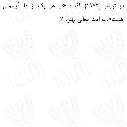
در تورنتو (1972) گفت: «در هر یک از ما، آیشمنی
هست». به امید جهانی بهتر. n