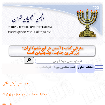
معرفی کتاب (آشمن در اورشلیم)آرنت:
بزرگترین جنایت، نیندیشیدن است
صفحه اصلی
کتب مقدس یهود
فرهنگ و بینش یهود
اخبار
مقالات
ادبیات
آموزش زبان عبری
معرفی کتاب
بناهای تاریخی
مهندس آرش آبائی
نشریه افق بینا
نرم‌افزار تحقیق
یهودیان جهان
آرشیو
آلبوم عکس
محقق و مدرس در حوزه یهودیت
نهاد های انجمن
تماس باما
پرسش و پاسخ
انتقادات و پیشنهادات