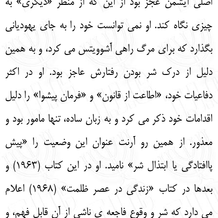
اصلی آیشمن عجز بود از این که از منظر «دیگری» به
چیزی نگاه کند. او نمی توانست خود را به جای یهودیانی
بگذارد که برای مرگ راهی آشوویتس می کرد، و به همین
دلیل از درک شر بودن رفتارش عاجز بود. او در اکثر
دفاعیات خود، «اطاعت از قانون» و «فرمان پیشوا» را دلیل
اقدامات خود ذکر می کرد و به زبان ساده، تنها مامور بود و
معذور. از همین رو آرنت عنوان این وضعیت را «پیش
پاافتادگی یا ابتذال شر» نامید. او در این کتاب (1963) و
بعدها در کتاب «زندگی در عصر ظلمت» (1968) اعلام
می دارد که شر و وقوع فاجعه ی ناشی از آن قابل فهم، و