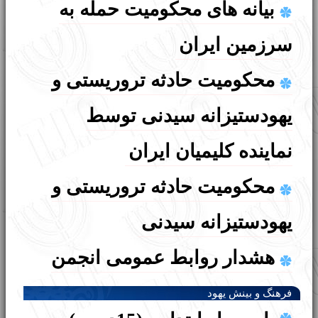
بیانه های محکومیت حمله به
English
עברית
سرزمین ایران
محکومیت حادثه تروریستی و
یهودستیزانه سیدنی توسط
نماینده کلیمیان ایران
محکومیت حادثه تروریستی و
یهودستیزانه سیدنی
هشدار روابط عمومی انجمن
کلیمیان تهران در خصوص برخی
فرهنگ و بینش یهود