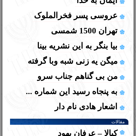
ایمان به خدا
پایه چهار ابتدایی (15درس)
رهبر محترم دینی کلیمیان ایران
عروسی پسر فخرالملوک
راشي
حمایت قاطع انجمن کلیمیان
تهران 1500 شمسی
تقويم عبري
تهران از پویش
بیا بنگر به این نشریه بینا
تلمود
#یهودی_عاشق_ایران
میگن یه زنی شبه وبا گرفته
چهار نوع محصول زمين
تعویق برگزاری مجمع عمومی
من بی گناهم جناب سرو
تقويم عبري
انجمن کلیمیان تهران
به پنجاه رسید این شماره ...
شرعيات يهود
بازدید مدیرکل بهزیستی استان
اشعار هادی نام دار
اعياد سه‌‌گانه
تهران از سرای سالمندان یهود
اشعار ابراهیم سعیدیان
جشن شاووعوت
مقالات
ایران
کبالا – عرفان یهود